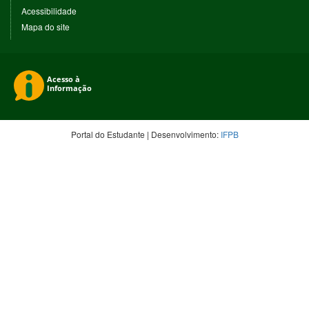
janela)
Acessibilidade
Mapa do site
Portal do Estudante | Desenvolvimento:
IFPB