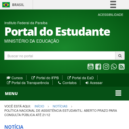
BRASIL
Simplifique!
ACESSIBILIDADE
Instituto Federal da Paraíba
Comunica BR
Portal do Estudante
Participe
Acesso à informação
MINISTÉRIO DA EDUCAÇÃO
Legislação
Buscar
Canais
no
portal
Youtube
Facebook
Instagram
WhatsA
R
(abre
(abre
(abre
(abre
(a
(abre
(abre
Cursos
Portal do IFPB
Portal da EaD
em
em
em
em
e
(abre
em
em
Portal da Transparência
Contatos
Acessar
nova
nova
nova
nova
no
em
nova
nova
nova
janela)
janela)
MENU
janela)
janela)
janela)
janela)
ja
janela)
VOCÊ ESTÁ AQUI:
INÍCIO
NOTÍCIAS
POLÍTICA NACIONAL DE ASSISTÊNCIA ESTUDANTIL: ABERTO PRAZO PARA
CONSULTA PÚBLICA ATÉ 21/12
NOTÍCIA