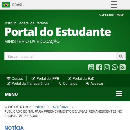
BRASIL
Simplifique!
ACESSIBILIDADE
Instituto Federal da Paraíba
Comunica BR
Portal do Estudante
Participe
Acesso à informação
MINISTÉRIO DA EDUCAÇÃO
Legislação
Buscar
Canais
no
portal
Youtube
Facebook
Instagram
WhatsA
R
(abre
(abre
(abre
(abre
(a
(abre
(abre
Cursos
Portal do IFPB
Portal da EaD
em
em
em
em
e
(abre
em
em
Portal da Transparência
Contatos
Acessar
nova
nova
nova
nova
no
em
nova
nova
nova
janela)
janela)
MENU
janela)
janela)
janela)
janela)
ja
janela)
VOCÊ ESTÁ AQUI:
INÍCIO
NOTÍCIAS
PUBLICADO EDITAL PARA PREENCHIMENTO DE VAGAS REMANESCENTES NO
PROEJA PANIFICAÇÃO
NOTÍCIA