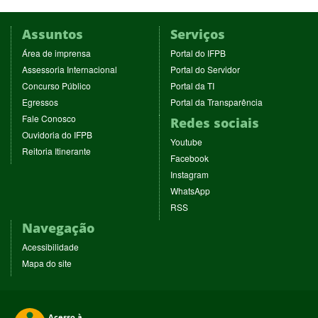
Assuntos
Serviços
(abre
(abre
Área de imprensa
Portal do IFPB
em
em
(abre
(abre
Assessoria Internacional
Portal do Servidor
nova
nova
em
em
(abre
(abre
Concurso Público
Portal da TI
janela)
janela)
nova
nova
em
em
(abre
(abre
Egressos
Portal da Transparência
janela)
janela)
nova
nova
em
em
(abre
Fale Conosco
Redes sociais
janela)
janela)
nova
nova
em
(abre
Ouvidoria do IFPB
janela)
janela)
(abre
nova
Youtube
em
(abre
Reitoria Itinerante
em
janela)
(abre
nova
Facebook
em
nova
em
janela)
(abre
nova
Instagram
janela)
nova
em
janela)
(abre
WhatsApp
janela)
nova
em
(abre
RSS
janela)
nova
em
Navegação
janela)
nova
janela)
Acessibilidade
Mapa do site