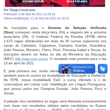
Por Thiago Cavalcante
Publicado: 5 de Abril de 2021 às 09:19
Última modificação: 12 de Abril de 2021 às 15:23
As inscrições para o
Sistema de Seleção Unificada
(Sisu)
começam nesta terça-feira (06) e seguem até a próxima
sexta-feira (09). O Instituto Federal da Paraíba (IFPB) oferta
1.670 vagas distribuídas em mais de 40 cursos superiores nos
campi de Cabedelo, Cajazeiras, Campina Grande, Guarabira,
João Pessoa, Monteiro, Patos, Picuí, Princesa Isabel e Sousa. As
inscrições devem ser feitas no site do Ministério da Educação
(MEC)
http://sisu.mec.gov.br
. O resultado está previsto para o dia
13 de abril de 2021.
E, pela primeira vez, serão ofertadas vagas por meio do SISU
também para os cursos na modalidade de Educação a Distância.
No IFPB, nessa modalidade EaD, o curso ofertado é o de
Licenciatura em Letras com Habilitação em Língua Portuguesa,
que possui polos em Campina Grande, João Pessoa, Picuí e
Sousa.
A seleção dos candidatos às vagas será efetuada exclusivamente
com base nos resultados obtidos pelos candidatos no Exame
Nacional do Ensino Médio - ENEM edição 2020. O candidato