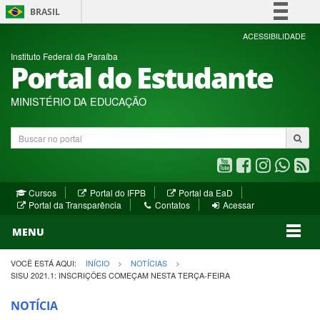
BRASIL
Simplifique!
ACESSIBILIDADE
Instituto Federal da Paraíba
Comunica BR
Portal do Estudante
Participe
Acesso à informação
MINISTÉRIO DA EDUCAÇÃO
Legislação
Buscar
Canais
no
portal
Youtube
Facebook
Instagram
WhatsA
R
(abre
(abre
(abre
(abre
(a
(abre
(abre
Cursos
Portal do IFPB
Portal da EaD
em
em
em
em
e
(abre
em
em
Portal da Transparência
Contatos
Acessar
nova
nova
nova
nova
no
em
nova
nova
nova
janela)
janela)
MENU
janela)
janela)
janela)
janela)
ja
janela)
VOCÊ ESTÁ AQUI:
INÍCIO
NOTÍCIAS
SISU 2021.1: INSCRIÇÕES COMEÇAM NESTA TERÇA-FEIRA
NOTÍCIA