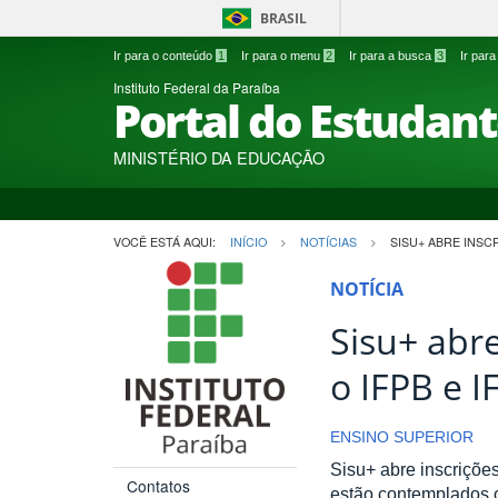
BRASIL
Ir para o conteúdo
1
Ir para o menu
2
Ir para a busca
3
Ir par
Instituto Federal da Paraíba
Portal do Estudan
MINISTÉRIO DA EDUCAÇÃO
VOCÊ ESTÁ AQUI:
INÍCIO
NOTÍCIAS
SISU+ ABRE INSCR
NOTÍCIA
Sisu+ abr
o IFPB e I
ENSINO SUPERIOR
Sisu+ abre inscriçõe
Contatos
estão contemplados