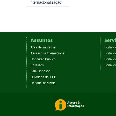
Internacionalização
Assuntos
Serv
(abre
Área de imprensa
Portal d
em
(abre
Assessoria Internacional
Portal d
nova
em
(abre
Concurso Público
Portal d
janela)
nova
em
(abre
Egressos
Portal 
janela)
nova
em
(abre
Fale Conosco
janela)
nova
em
(abre
Ouvidoria do IFPB
janela)
nova
em
(abre
Reitoria Itinerante
janela)
nova
em
janela)
nova
janela)