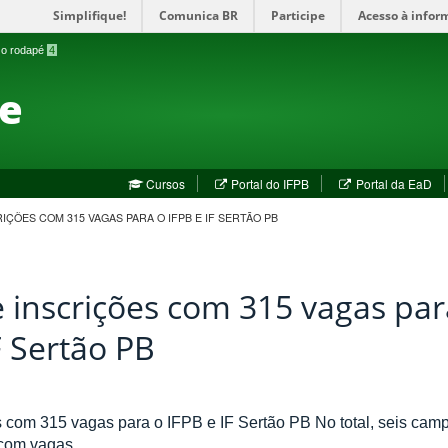
Simplifique!
Comunica BR
Participe
Acesso à infor
a o rodapé
4
te
(abre
(a
Cursos
Portal do IFPB
Portal da EaD
em
em
nova
no
IÇÕES COM 315 VAGAS PARA O IFPB E IF SERTÃO PB
janela)
jan
e inscrições com 315 vagas par
F Sertão PB
s com 315 vagas para o IFPB e IF Sertão PB No total, seis camp
 com vagas