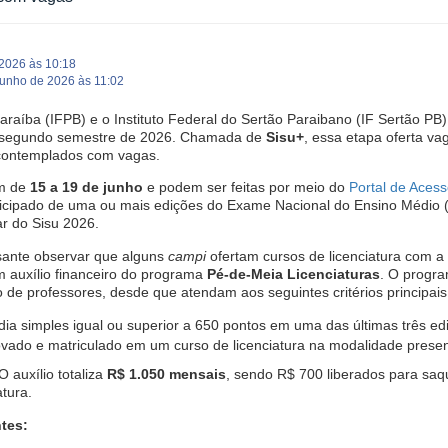
 2026 às 10:18
Junho de 2026 às 11:02
Paraíba (IFPB) e o Instituto Federal do Sertão Paraibano (IF Sertão P
 o segundo semestre de 2026. Chamada de
Sisu+
, essa etapa oferta v
contemplados com vagas.
em de
15 a 19 de junho
e podem ser feitas por meio do
Portal de Aces
icipado de uma ou mais edições do Exame Nacional do Ensino Médio (
ar do Sisu 2026.
ssante observar que alguns
campi
ofertam cursos de licenciatura com a
 auxílio financeiro do programa
Pé-de-Meia Licenciaturas
. O progra
de professores, desde que atendam aos seguintes critérios principais
ia simples igual ou superior a 650 pontos em uma das últimas três e
vado e matriculado em um curso de licenciatura na modalidade presenci
O auxílio totaliza
R$ 1.050 mensais
, sendo R$ 700 liberados para sa
tura.
tes: