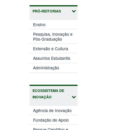
PRÓ-REITORIAS
(abre
Ensino
em
nova
Pesquisa, Inovação e
(abre
janela)
Pós-Graduação
em
(abre
nova
Extensão e Cultura
em
janela)
(abre
nova
Assuntos Estudantis
em
janela)
(abre
nova
Administração
em
janela)
nova
janela)
ECOSSISTEMA DE
INOVAÇÃO
(abre
Agência de Inovação
em
(abre
nova
Fundação de Apoio
em
janela)
nova
Parque Científico e