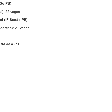
tão PB)
al): 22 vagas
l (IF Sertão PB)
spertino): 21 vagas
ista do IFPB