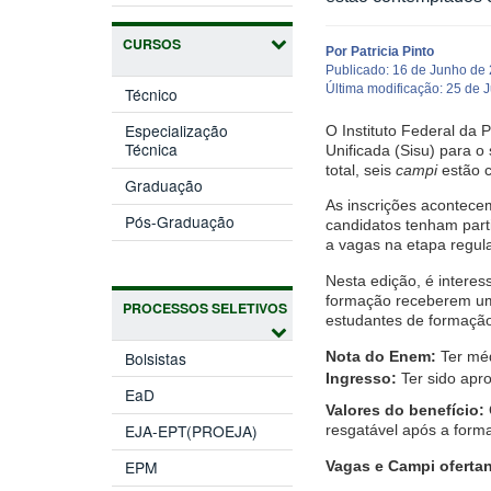
CURSOS
Por Patricia Pinto
Publicado: 16 de Junho de
Última modificação: 25 de 
Técnico
Especialização
O Instituto Federal da 
Técnica
Unificada (Sisu) para
total, seis
campi
estão 
Graduação
As inscrições acontec
Pós-Graduação
candidatos tenham part
a vagas na etapa regul
Nesta edição, é intere
formação receberem um
PROCESSOS SELETIVOS
estudantes de formação 
Bolsistas
Nota do Enem:
Ter méd
Ingresso:
Ter sido apro
EaD
Valores do benefício:
EJA-EPT(PROEJA)
resgatável após a forma
EPM
Vagas e Campi ofertan