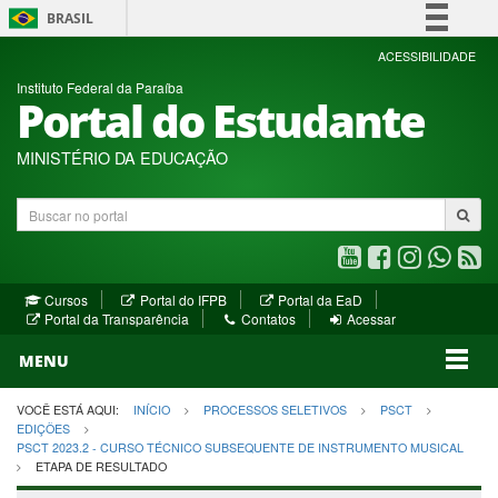
BRASIL
Simplifique!
ACESSIBILIDADE
Instituto Federal da Paraíba
Comunica BR
Portal do Estudante
Participe
Acesso à informação
MINISTÉRIO DA EDUCAÇÃO
Legislação
Buscar
Canais
no
portal
Youtube
Facebook
Instagram
WhatsA
R
(abre
(abre
(abre
(abre
(a
(abre
(abre
Cursos
Portal do IFPB
Portal da EaD
em
em
em
em
e
(abre
em
em
Portal da Transparência
Contatos
Acessar
nova
nova
nova
nova
no
em
nova
nova
nova
janela)
janela)
MENU
janela)
janela)
janela)
janela)
ja
janela)
VOCÊ ESTÁ AQUI:
INÍCIO
PROCESSOS SELETIVOS
PSCT
EDIÇÕES
PSCT 2023.2 - CURSO TÉCNICO SUBSEQUENTE DE INSTRUMENTO MUSICAL
ETAPA DE RESULTADO