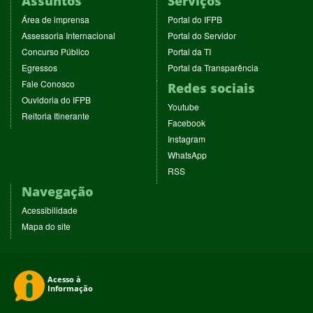
Assuntos
Serviços
(abre
(abre
Área de imprensa
Portal do IFPB
em
em
(abre
(abre
Assessoria Internacional
Portal do Servidor
nova
nova
em
em
(abre
(abre
Concurso Público
Portal da TI
janela)
janela)
nova
nova
em
em
(abre
(abre
Egressos
Portal da Transparência
janela)
janela)
nova
nova
em
em
(abre
Fale Conosco
Redes sociais
janela)
janela)
nova
nova
em
(abre
Ouvidoria do IFPB
janela)
janela)
(abre
nova
Youtube
em
(abre
Reitoria Itinerante
em
janela)
(abre
nova
Facebook
em
nova
em
janela)
(abre
nova
Instagram
janela)
nova
em
janela)
(abre
WhatsApp
janela)
nova
em
(abre
RSS
janela)
nova
em
Navegação
janela)
nova
janela)
Acessibilidade
Mapa do site