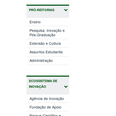
PRÓ-REITORIAS
(abre
Ensino
em
nova
Pesquisa, Inovação e
(abre
janela)
Pós-Graduação
em
(abre
nova
Extensão e Cultura
em
janela)
(abre
nova
Assuntos Estudantis
em
janela)
(abre
nova
Administração
em
janela)
nova
janela)
ECOSSISTEMA DE
INOVAÇÃO
(abre
Agência de Inovação
em
(abre
nova
Fundação de Apoio
em
janela)
nova
Parque Científico e