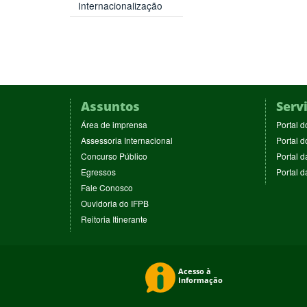
Internacionalização
Assuntos
Serv
(abre
Área de imprensa
Portal d
em
(abre
Assessoria Internacional
Portal d
nova
em
(abre
Concurso Público
Portal d
janela)
nova
em
(abre
Egressos
Portal 
janela)
nova
em
(abre
Fale Conosco
janela)
nova
em
(abre
Ouvidoria do IFPB
janela)
nova
em
(abre
Reitoria Itinerante
janela)
nova
em
janela)
nova
janela)