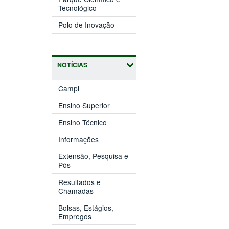
(abre
janela)
Tecnológico
em
(abre
nova
Polo de Inovação
em
janela)
nova
janela)
NOTÍCIAS
Campi
Ensino Superior
Ensino Técnico
Informações
Extensão, Pesquisa e
Pós
Resultados e
Chamadas
Bolsas, Estágios,
Empregos