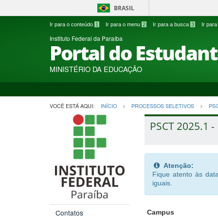
BRASIL
Ir para o conteúdo
1
Ir para o menu
2
Ir para a busca
3
Ir par
Instituto Federal da Paraíba
Portal do Estudan
MINISTÉRIO DA EDUCAÇÃO
VOCÊ ESTÁ AQUI:
INÍCIO
PROCESSOS SELETIVOS
PS
PSCT 2025.1 - 
Atenção:
Fique atento às da
iguais.
Contatos
Campus