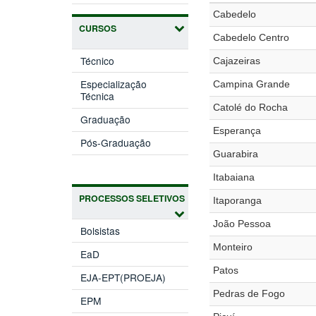
Cabedelo
CURSOS
Cabedelo Centro
Técnico
Cajazeiras
Especialização
Campina Grande
Técnica
Catolé do Rocha
Graduação
Esperança
Pós-Graduação
Guarabira
Itabaiana
PROCESSOS SELETIVOS
Itaporanga
João Pessoa
Bolsistas
Monteiro
EaD
Patos
EJA-EPT(PROEJA)
Pedras de Fogo
EPM