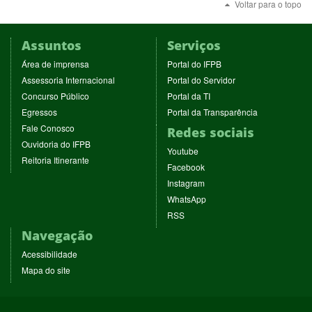
Voltar para o topo
Assuntos
Serviços
(abre
(abre
Área de imprensa
Portal do IFPB
em
em
(abre
(abre
Assessoria Internacional
Portal do Servidor
nova
nova
em
em
(abre
(abre
Concurso Público
Portal da TI
janela)
janela)
nova
nova
em
em
(abre
(abre
Egressos
Portal da Transparência
janela)
janela)
nova
nova
em
em
(abre
Fale Conosco
Redes sociais
janela)
janela)
nova
nova
em
(abre
Ouvidoria do IFPB
janela)
janela)
(abre
nova
Youtube
em
(abre
Reitoria Itinerante
em
janela)
(abre
nova
Facebook
em
nova
em
janela)
(abre
nova
Instagram
janela)
nova
em
janela)
(abre
WhatsApp
janela)
nova
em
(abre
RSS
janela)
nova
em
Navegação
janela)
nova
janela)
Acessibilidade
Mapa do site