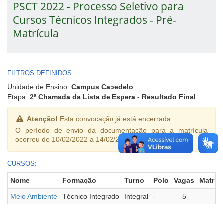
PSCT 2022 - Processo Seletivo para
Cursos Técnicos Integrados - Pré-
Matrícula
FILTROS DEFINIDOS:
Unidade de Ensino:
Campus Cabedelo
Etapa:
2ª Chamada da Lista de Espera - Resultado Final
Atenção!
Esta convocação já está encerrada.
O período de envio da documentação para a matrícula
ocorreu de 10/02/2022 a 14/02/2022.
CURSOS:
Nome
Formação
Turno
Polo
Vagas
Matric
Meio Ambiente
Técnico Integrado
Integral
-
5