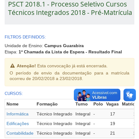
PSCT 2018.1 - Processo Seletivo Cursos
Técnicos Integrados 2018 - Pré-Matrícula
FILTROS DEFINIDOS:
Unidade de Ensino:
Campus Guarabira
Etapa:
1ª Chamada da Lista de Espera - Resultado Final
Atenção!
Esta convocação já está encerrada.
O período de envio da documentação para a matrícula
ocorreu de 20/02/2018 a 23/02/2018.
CURSOS:
Nome
Formação
Turno
Polo
Vagas
Matricu
Informática
Técnico Integrado
Integral
-
17
16
Edificações
Técnico Integrado
Integral
-
19
19
Contabilidade
Técnico Integrado
Integral
-
21
20