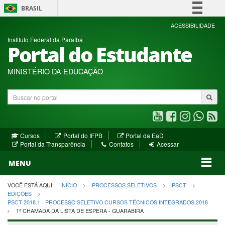
BRASIL
Simplifique!
ACESSIBILIDADE
Instituto Federal da Paraíba
Comunica BR
Portal do Estudante
Participe
Acesso à informação
MINISTÉRIO DA EDUCAÇÃO
Legislação
Buscar
Canais
no
portal
Youtube
Facebook
Instagram
WhatsA
R
(abre
(abre
(abre
(abre
(a
(abre
(abre
Cursos
Portal do IFPB
Portal da EaD
em
em
em
em
e
(abre
em
em
Portal da Transparência
Contatos
Acessar
nova
nova
nova
nova
no
em
nova
nova
nova
janela)
janela)
MENU
janela)
janela)
janela)
janela)
ja
janela)
VOCÊ ESTÁ AQUI:
INÍCIO
PROCESSOS SELETIVOS
PSCT
EDIÇÕES
PSCT 2018.1 - PROCESSO SELETIVO CURSOS TÉCNICOS INTEGRADOS 2018
1ª CHAMADA DA LISTA DE ESPERA - GUARABIRA