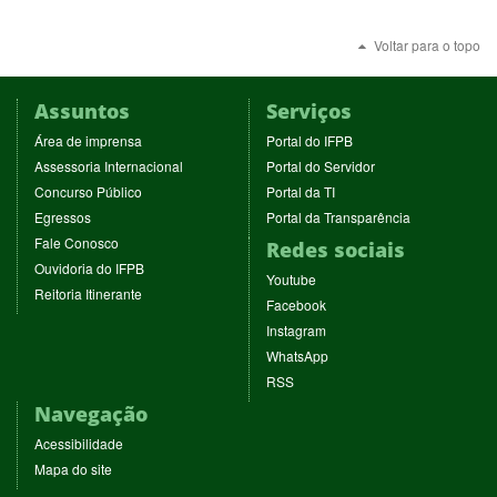
Voltar para o topo
Assuntos
Serviços
(abre
(abre
Área de imprensa
Portal do IFPB
em
em
(abre
(abre
Assessoria Internacional
Portal do Servidor
nova
nova
em
em
(abre
(abre
Concurso Público
Portal da TI
janela)
janela)
nova
nova
em
em
(abre
(abre
Egressos
Portal da Transparência
janela)
janela)
nova
nova
em
em
(abre
Fale Conosco
Redes sociais
janela)
janela)
nova
nova
em
(abre
Ouvidoria do IFPB
janela)
janela)
(abre
nova
Youtube
em
(abre
Reitoria Itinerante
em
janela)
(abre
nova
Facebook
em
nova
em
janela)
(abre
nova
Instagram
janela)
nova
em
janela)
(abre
WhatsApp
janela)
nova
em
(abre
RSS
janela)
nova
em
Navegação
janela)
nova
janela)
Acessibilidade
Mapa do site