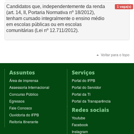
Candidatos que, independentemente da renda
1 vaga(s)
(art. 14, II, Portaria Normativa nº 18/2012),
tenham cursado integralmente o ensino médio
em escolas públicas ou em escolas
comunitárias (Lei nº 12.711/2012).
Voltar para o topo
Assuntos
Serviços
(abre
(abre
Área de imprensa
Portal do IFPB
em
em
(abre
(abre
Assessoria Internacional
Portal do Servidor
nova
nova
em
em
(abre
(abre
Concurso Público
Portal da TI
janela)
janela)
nova
nova
em
em
(abre
(abre
Egressos
Portal da Transparência
janela)
janela)
nova
nova
em
em
(abre
Fale Conosco
Redes sociais
janela)
janela)
nova
nova
em
(abre
Ouvidoria do IFPB
janela)
janela)
(abre
nova
Youtube
em
(abre
Reitoria Itinerante
em
janela)
(abre
nova
Facebook
em
nova
em
janela)
(abre
nova
Instagram
janela)