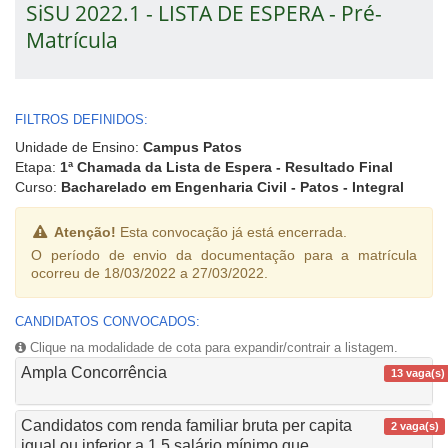
SiSU 2022.1 - LISTA DE ESPERA - Pré-
Matrícula
FILTROS DEFINIDOS:
Unidade de Ensino:
Campus Patos
Etapa:
1ª Chamada da Lista de Espera - Resultado Final
Curso:
Bacharelado em Engenharia Civil - Patos - Integral
Atenção!
Esta convocação já está encerrada.
O período de envio da documentação para a matrícula
ocorreu de 18/03/2022 a 27/03/2022.
CANDIDATOS CONVOCADOS:
Clique na modalidade de cota para expandir/contrair a listagem.
Ampla Concorrência
13 vaga(s)
Candidatos com renda familiar bruta per capita
2 vaga(s)
igual ou inferior a 1,5 salário mínimo que