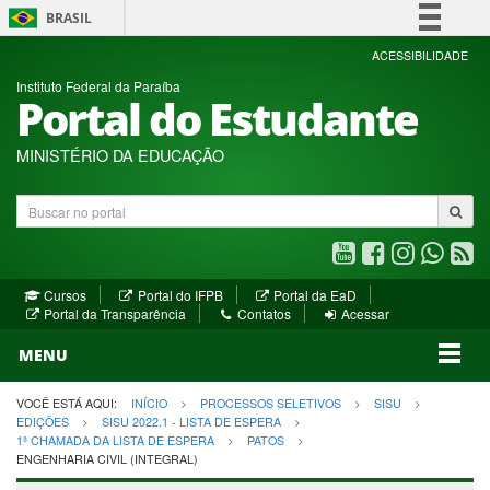
BRASIL
Simplifique!
ACESSIBILIDADE
Instituto Federal da Paraíba
Comunica BR
Portal do Estudante
Participe
Acesso à informação
MINISTÉRIO DA EDUCAÇÃO
Legislação
Buscar
Canais
no
portal
Youtube
Facebook
Instagram
WhatsA
R
(abre
(abre
(abre
(abre
(a
(abre
(abre
Cursos
Portal do IFPB
Portal da EaD
em
em
em
em
e
(abre
em
em
Portal da Transparência
Contatos
Acessar
nova
nova
nova
nova
no
em
nova
nova
nova
janela)
janela)
MENU
janela)
janela)
janela)
janela)
ja
janela)
VOCÊ ESTÁ AQUI:
INÍCIO
PROCESSOS SELETIVOS
SISU
EDIÇÕES
SISU 2022.1 - LISTA DE ESPERA
1ª CHAMADA DA LISTA DE ESPERA
PATOS
ENGENHARIA CIVIL (INTEGRAL)