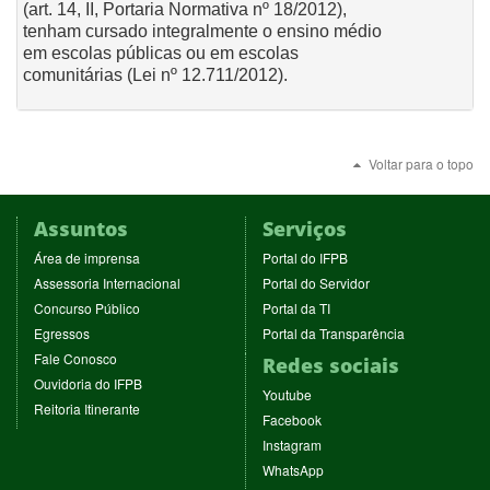
(art. 14, II, Portaria Normativa nº 18/2012),
tenham cursado integralmente o ensino médio
em escolas públicas ou em escolas
comunitárias (Lei nº 12.711/2012).
Voltar para o topo
Assuntos
Serviços
(abre
(abre
Área de imprensa
Portal do IFPB
em
em
(abre
(abre
Assessoria Internacional
Portal do Servidor
nova
nova
em
em
(abre
(abre
Concurso Público
Portal da TI
janela)
janela)
nova
nova
em
em
(abre
(abre
Egressos
Portal da Transparência
janela)
janela)
nova
nova
em
em
(abre
Fale Conosco
Redes sociais
janela)
janela)
nova
nova
em
(abre
Ouvidoria do IFPB
janela)
janela)
(abre
nova
Youtube
em
(abre
Reitoria Itinerante
em
janela)
(abre
nova
Facebook
em
nova
em
janela)
(abre
nova
Instagram
janela)
nova
em
janela)
(abre
WhatsApp
janela)
nova
em