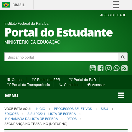
BRASIL
Simplifique!
ACESSIBILIDADE
Instituto Federal da Paraíba
Comunica BR
Portal do Estudante
Participe
Acesso à informação
MINISTÉRIO DA EDUCAÇÃO
Legislação
Buscar
Canais
no
portal
Youtube
Facebook
Instagram
WhatsA
R
(abre
(abre
(abre
(abre
(a
(abre
(abre
Cursos
Portal do IFPB
Portal da EaD
em
em
em
em
e
(abre
em
em
Portal da Transparência
Contatos
Acessar
nova
nova
nova
nova
no
em
nova
nova
nova
janela)
janela)
MENU
janela)
janela)
janela)
janela)
ja
janela)
VOCÊ ESTÁ AQUI:
INÍCIO
PROCESSOS SELETIVOS
SISU
EDIÇÕES
SISU 2022.1 - LISTA DE ESPERA
1ª CHAMADA DA LISTA DE ESPERA
PATOS
SEGURANÇA NO TRABALHO (NOTURNO)