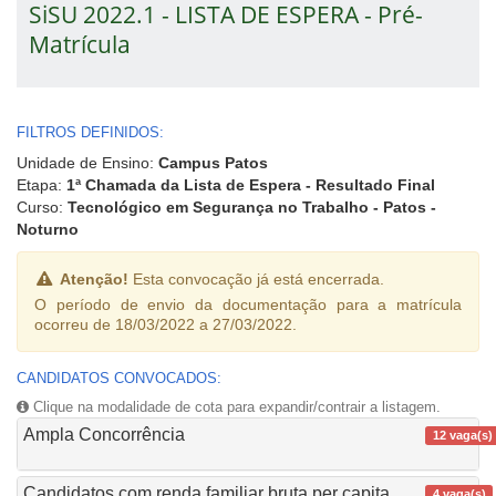
SiSU 2022.1 - LISTA DE ESPERA - Pré-
Matrícula
FILTROS DEFINIDOS:
Unidade de Ensino:
Campus Patos
Etapa:
1ª Chamada da Lista de Espera - Resultado Final
Curso:
Tecnológico em Segurança no Trabalho - Patos -
Noturno
Atenção!
Esta convocação já está encerrada.
O período de envio da documentação para a matrícula
ocorreu de 18/03/2022 a 27/03/2022.
CANDIDATOS CONVOCADOS:
Clique na modalidade de cota para expandir/contrair a listagem.
Ampla Concorrência
12 vaga(s)
Candidatos com renda familiar bruta per capita
4 vaga(s)