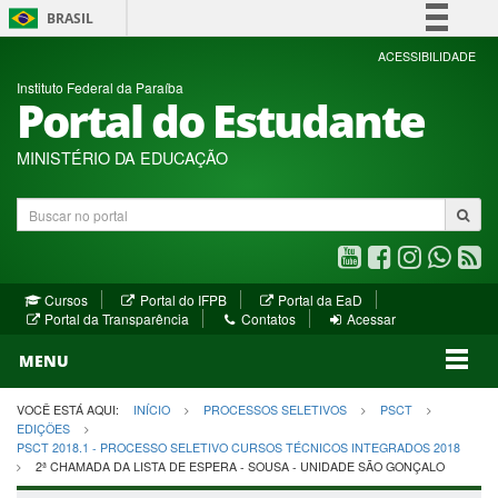
BRASIL
Simplifique!
ACESSIBILIDADE
Instituto Federal da Paraíba
Comunica BR
Portal do Estudante
Participe
Acesso à informação
MINISTÉRIO DA EDUCAÇÃO
Legislação
Buscar
Canais
no
portal
Youtube
Facebook
Instagram
WhatsA
R
(abre
(abre
(abre
(abre
(a
(abre
(abre
Cursos
Portal do IFPB
Portal da EaD
em
em
em
em
e
(abre
em
em
Portal da Transparência
Contatos
Acessar
nova
nova
nova
nova
no
em
nova
nova
nova
janela)
janela)
MENU
janela)
janela)
janela)
janela)
ja
janela)
VOCÊ ESTÁ AQUI:
INÍCIO
PROCESSOS SELETIVOS
PSCT
EDIÇÕES
PSCT 2018.1 - PROCESSO SELETIVO CURSOS TÉCNICOS INTEGRADOS 2018
2ª CHAMADA DA LISTA DE ESPERA - SOUSA - UNIDADE SÃO GONÇALO