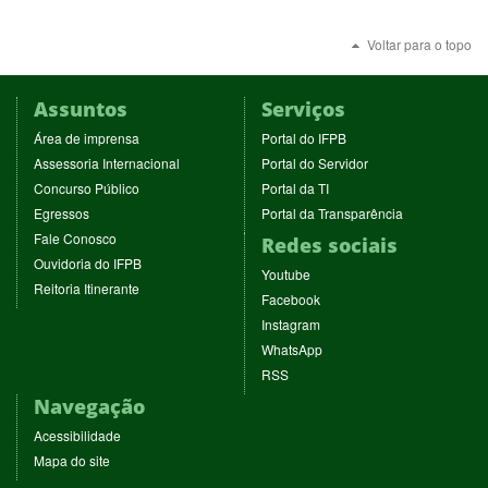
Voltar para o topo
Assuntos
Serviços
(abre
(abre
Área de imprensa
Portal do IFPB
em
em
(abre
(abre
Assessoria Internacional
Portal do Servidor
nova
nova
em
em
(abre
(abre
Concurso Público
Portal da TI
janela)
janela)
nova
nova
em
em
(abre
(abre
Egressos
Portal da Transparência
janela)
janela)
nova
nova
em
em
(abre
Fale Conosco
Redes sociais
janela)
janela)
nova
nova
em
(abre
Ouvidoria do IFPB
janela)
janela)
(abre
nova
Youtube
em
(abre
Reitoria Itinerante
em
janela)
(abre
nova
Facebook
em
nova
em
janela)
(abre
nova
Instagram
janela)
nova
em
janela)
(abre
WhatsApp
janela)
nova
em
(abre
RSS
janela)
nova
em
Navegação
janela)
nova
janela)
Acessibilidade
Mapa do site