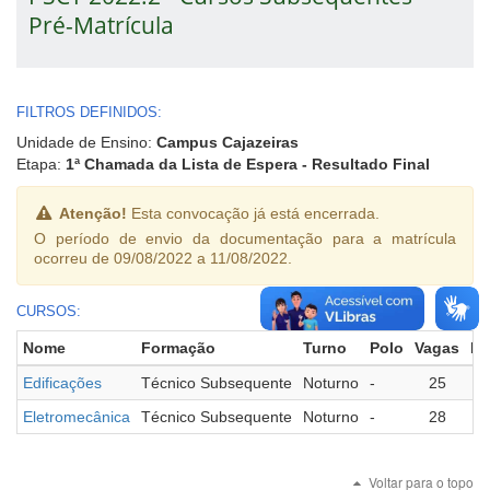
Pré-Matrícula
FILTROS DEFINIDOS:
Unidade de Ensino:
Campus Cajazeiras
Etapa:
1ª Chamada da Lista de Espera - Resultado Final
Atenção!
Esta convocação já está encerrada.
O período de envio da documentação para a matrícula
ocorreu de 09/08/2022 a 11/08/2022.
CURSOS:
Nome
Formação
Turno
Polo
Vagas
Ma
Edificações
Técnico Subsequente
Noturno
-
25
Eletromecânica
Técnico Subsequente
Noturno
-
28
Voltar para o topo