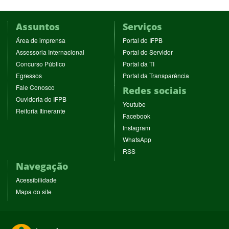
Assuntos
Serviços
(abre
(abre
Área de imprensa
Portal do IFPB
em
em
(abre
(abre
Assessoria Internacional
Portal do Servidor
nova
nova
em
em
(abre
(abre
Concurso Público
Portal da TI
janela)
janela)
nova
nova
em
em
(abre
(abre
Egressos
Portal da Transparência
janela)
janela)
nova
nova
em
em
(abre
Fale Conosco
Redes sociais
janela)
janela)
nova
nova
em
(abre
Ouvidoria do IFPB
janela)
janela)
(abre
nova
Youtube
em
(abre
Reitoria Itinerante
em
janela)
(abre
nova
Facebook
em
nova
em
janela)
(abre
nova
Instagram
janela)
nova
em
janela)
(abre
WhatsApp
janela)
nova
em
(abre
RSS
janela)
nova
em
Navegação
janela)
nova
janela)
Acessibilidade
Mapa do site