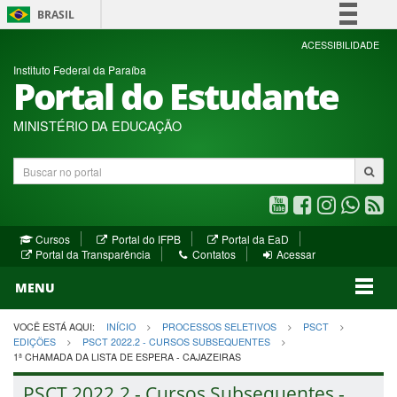
BRASIL
Simplifique!
ACESSIBILIDADE
Instituto Federal da Paraíba
Comunica BR
Portal do Estudante
Participe
Acesso à informação
MINISTÉRIO DA EDUCAÇÃO
Legislação
Buscar
Canais
no
portal
Youtube
Facebook
Instagram
WhatsA
R
(abre
(abre
(abre
(abre
(a
(abre
(abre
Cursos
Portal do IFPB
Portal da EaD
em
em
em
em
e
(abre
em
em
Portal da Transparência
Contatos
Acessar
nova
nova
nova
nova
no
em
nova
nova
nova
janela)
janela)
MENU
janela)
janela)
janela)
janela)
ja
janela)
VOCÊ ESTÁ AQUI:
INÍCIO
PROCESSOS SELETIVOS
PSCT
EDIÇÕES
PSCT 2022.2 - CURSOS SUBSEQUENTES
1ª CHAMADA DA LISTA DE ESPERA - CAJAZEIRAS
PSCT 2022.2 - Cursos Subsequentes -