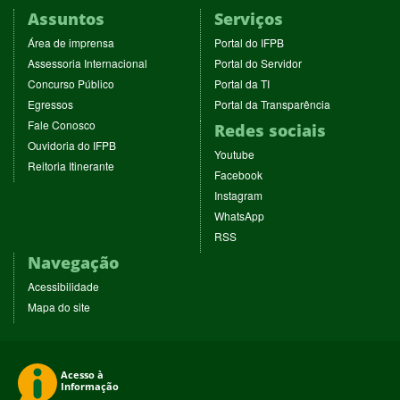
Assuntos
Serviços
(abre
(abre
Área de imprensa
Portal do IFPB
em
em
(abre
(abre
Assessoria Internacional
Portal do Servidor
nova
nova
em
em
(abre
(abre
Concurso Público
Portal da TI
janela)
janela)
nova
nova
em
em
(abre
(abre
Egressos
Portal da Transparência
janela)
janela)
nova
nova
em
em
(abre
Fale Conosco
Redes sociais
janela)
janela)
nova
nova
em
(abre
Ouvidoria do IFPB
janela)
janela)
(abre
nova
Youtube
em
(abre
Reitoria Itinerante
em
janela)
(abre
nova
Facebook
em
nova
em
janela)
(abre
nova
Instagram
janela)
nova
em
janela)
(abre
WhatsApp
janela)
nova
em
(abre
RSS
janela)
nova
em
Navegação
janela)
nova
janela)
Acessibilidade
Mapa do site