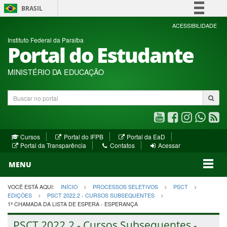
BRASIL
Simplifique!
ACESSIBILIDADE
Instituto Federal da Paraíba
Comunica BR
Portal do Estudante
Participe
Acesso à informação
MINISTÉRIO DA EDUCAÇÃO
Legislação
Buscar
Canais
no
portal
Youtube
Facebook
Instagram
WhatsA
R
(abre
(abre
(abre
(abre
(a
(abre
(abre
Cursos
Portal do IFPB
Portal da EaD
em
em
em
em
e
(abre
em
em
Portal da Transparência
Contatos
Acessar
nova
nova
nova
nova
no
em
nova
nova
nova
janela)
janela)
MENU
janela)
janela)
janela)
janela)
ja
janela)
VOCÊ ESTÁ AQUI:
INÍCIO
PROCESSOS SELETIVOS
PSCT
EDIÇÕES
PSCT 2022.2 - CURSOS SUBSEQUENTES
1ª CHAMADA DA LISTA DE ESPERA - ESPERANÇA
PSCT 2022.2 - Cursos Subsequentes -