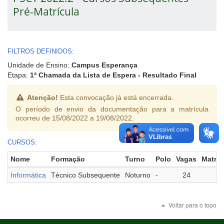
Pré-Matrícula
FILTROS DEFINIDOS:
Unidade de Ensino:
Campus Esperança
Etapa:
1ª Chamada da Lista de Espera - Resultado Final
Atenção!
Esta convocação já está encerrada.
O período de envio da documentação para a matrícula
ocorreu de 15/08/2022 a 19/08/2022.
CURSOS:
Nome
Formação
Turno
Polo
Vagas
Matric
Informática
Técnico Subsequente
Noturno
-
24
2
Voltar para o topo