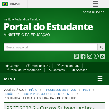
BRASIL
Simplifique!
ACESSIBILIDADE
Instituto Federal da Paraíba
Comunica BR
Portal do Estudante
Participe
Acesso à informação
MINISTÉRIO DA EDUCAÇÃO
Legislação
Buscar
Canais
no
portal
Youtube
Facebook
Instagram
WhatsA
R
(abre
(abre
(abre
(abre
(a
(abre
(abre
Cursos
Portal do IFPB
Portal da EaD
em
em
em
em
e
(abre
em
em
Portal da Transparência
Contatos
Acessar
nova
nova
nova
nova
no
em
nova
nova
nova
janela)
janela)
MENU
janela)
janela)
janela)
janela)
ja
janela)
VOCÊ ESTÁ AQUI:
INÍCIO
PROCESSOS SELETIVOS
PSCT
EDIÇÕES
PSCT 2022.2 - CURSOS SUBSEQUENTES
2ª CHAMADA DA LISTA DE ESPERA - CABEDELO CENTRO
PSCT 2022.2 - Cursos Subsequentes -