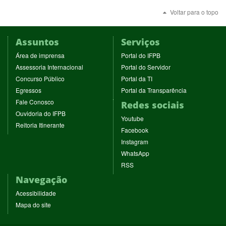
Voltar para o topo
Assuntos
Serviços
(abre
(abre
Área de imprensa
Portal do IFPB
em
em
(abre
(abre
Assessoria Internacional
Portal do Servidor
nova
nova
em
em
(abre
(abre
Concurso Público
Portal da TI
janela)
janela)
nova
nova
em
em
(abre
(abre
Egressos
Portal da Transparência
janela)
janela)
nova
nova
em
em
(abre
Fale Conosco
Redes sociais
janela)
janela)
nova
nova
em
(abre
Ouvidoria do IFPB
janela)
janela)
(abre
nova
Youtube
em
(abre
Reitoria Itinerante
em
janela)
(abre
nova
Facebook
em
nova
em
janela)
(abre
nova
Instagram
janela)
nova
em
janela)
(abre
WhatsApp
janela)
nova
em
(abre
RSS
janela)
nova
em
Navegação
janela)
nova
janela)
Acessibilidade
Mapa do site