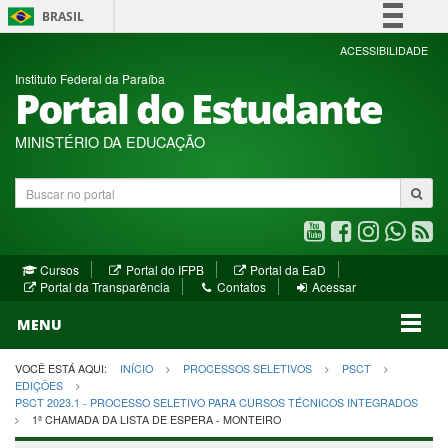
BRASIL
Simplifique!
ACESSIBILIDADE
Instituto Federal da Paraíba
Comunica BR
Portal do Estudante
Participe
Acesso à informação
MINISTÉRIO DA EDUCAÇÃO
Legislação
Buscar
Canais
no
portal
Youtube
Facebook
Instagram
WhatsA
R
(abre
(abre
(abre
(abre
(a
(abre
(abre
Cursos
Portal do IFPB
Portal da EaD
em
em
em
em
e
(abre
em
em
Portal da Transparência
Contatos
Acessar
nova
nova
nova
nova
no
em
nova
nova
nova
janela)
janela)
MENU
janela)
janela)
janela)
janela)
ja
janela)
VOCÊ ESTÁ AQUI:
INÍCIO
PROCESSOS SELETIVOS
PSCT
EDIÇÕES
PSCT 2023.1 - PROCESSO SELETIVO PARA CURSOS TÉCNICOS INTEGRADOS
1ª CHAMADA DA LISTA DE ESPERA - MONTEIRO