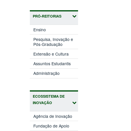
PRÓ-REITORIAS
(abre
Ensino
em
nova
Pesquisa, Inovação e
(abre
janela)
Pós-Graduação
em
(abre
nova
Extensão e Cultura
em
janela)
(abre
nova
Assuntos Estudantis
em
janela)
(abre
nova
Administração
em
janela)
nova
janela)
ECOSSISTEMA DE
INOVAÇÃO
(abre
Agência de Inovação
em
(abre
nova
Fundação de Apoio
em
janela)