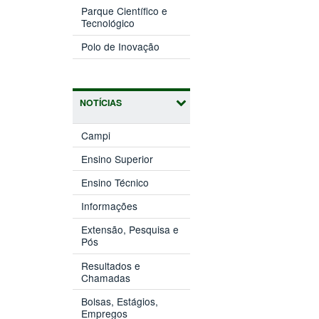
nova
Parque Científico e
(abre
janela)
Tecnológico
em
(abre
nova
Polo de Inovação
em
janela)
nova
janela)
NOTÍCIAS
Campi
Ensino Superior
Ensino Técnico
Informações
Extensão, Pesquisa e
Pós
Resultados e
Chamadas
Bolsas, Estágios,
Empregos