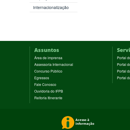
Internacionalização
Assuntos
Serv
(abre
Área de imprensa
Portal d
em
(abre
Assessoria Internacional
Portal d
nova
em
(abre
Concurso Público
Portal d
janela)
nova
em
(abre
Egressos
Portal 
janela)
nova
em
(abre
Fale Conosco
janela)
nova
em
(abre
Ouvidoria do IFPB
janela)
nova
em
(abre
Reitoria Itinerante
janela)
nova
em
janela)
nova
janela)