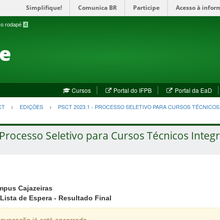
Simplifique!
Comunica BR
Participe
Acesso à infor
a o rodapé
4
te
(abre
(a
Cursos
Portal do IFPB
Portal da EaD
em
em
nova
no
CT
EDIÇÕES
PSCT 2023.1 - PROCESSO SELETIVO PARA CURSOS TÉCNICO
janela)
jan
Processo Seletivo para Cursos Técnicos Integr
pus Cajazeiras
Lista de Espera - Resultado Final
nvocação já está encerrada.