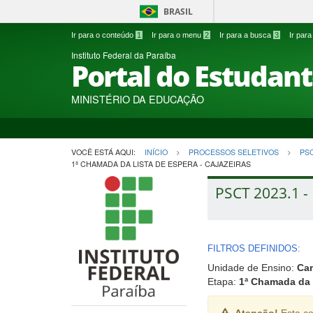
BRASIL
Ir para o conteúdo
1
Ir para o menu
2
Ir para a busca
3
Ir par
Instituto Federal da Paraíba
Portal do Estudan
MINISTÉRIO DA EDUCAÇÃO
VOCÊ ESTÁ AQUI:
INÍCIO
PROCESSOS SELETIVOS
PS
1ª CHAMADA DA LISTA DE ESPERA - CAJAZEIRAS
PSCT 2023.1 - 
FILTROS DEFINIDOS:
Unidade de Ensino:
Cam
Etapa:
1ª Chamada da 
Atenção!
Esta co