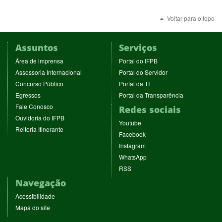
Voltar para o topo
Assuntos
Serviços
(abre
(abre
Área de imprensa
Portal do IFPB
em
em
(abre
(abre
Assessoria Internacional
Portal do Servidor
nova
nova
em
em
(abre
(abre
Concurso Público
Portal da TI
janela)
janela)
nova
nova
em
em
(abre
(abre
Egressos
Portal da Transparência
janela)
janela)
nova
nova
em
em
(abre
Fale Conosco
Redes sociais
janela)
janela)
nova
nova
em
(abre
Ouvidoria do IFPB
janela)
janela)
(abre
nova
Youtube
em
(abre
Reitoria Itinerante
em
janela)
(abre
nova
Facebook
em
nova
em
janela)
(abre
nova
Instagram
janela)
nova
em
janela)
(abre
WhatsApp
janela)
nova
em
(abre
RSS
janela)
nova
em
Navegação
janela)
nova
janela)
Acessibilidade
Mapa do site