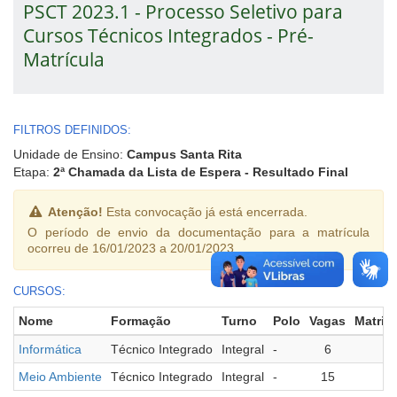
PSCT 2023.1 - Processo Seletivo para
Cursos Técnicos Integrados - Pré-
Matrícula
FILTROS DEFINIDOS:
Unidade de Ensino:
Campus Santa Rita
Etapa:
2ª Chamada da Lista de Espera - Resultado Final
Atenção!
Esta convocação já está encerrada.
O período de envio da documentação para a matrícula
ocorreu de 16/01/2023 a 20/01/2023.
CURSOS:
Nome
Formação
Turno
Polo
Vagas
Matric
Informática
Técnico Integrado
Integral
-
6
Meio Ambiente
Técnico Integrado
Integral
-
15
1