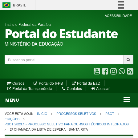
BRASIL
Simplifique!
ACESSIBILIDADE
Instituto Federal da Paraíba
Comunica BR
Portal do Estudante
Participe
Acesso à informação
MINISTÉRIO DA EDUCAÇÃO
Legislação
Buscar
Canais
no
portal
Youtube
Facebook
Instagram
WhatsA
R
(abre
(abre
(abre
(abre
(a
(abre
(abre
Cursos
Portal do IFPB
Portal da EaD
em
em
em
em
e
(abre
em
em
Portal da Transparência
Contatos
Acessar
nova
nova
nova
nova
no
em
nova
nova
nova
janela)
janela)
MENU
janela)
janela)
janela)
janela)
ja
janela)
VOCÊ ESTÁ AQUI:
INÍCIO
PROCESSOS SELETIVOS
PSCT
EDIÇÕES
PSCT 2023.1 - PROCESSO SELETIVO PARA CURSOS TÉCNICOS INTEGRADOS
2ª CHAMADA DA LISTA DE ESPERA - SANTA RITA