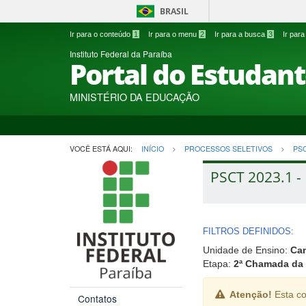
BRASIL
Ir para o conteúdo
1
Ir para o menu
2
Ir para a busca
3
Ir par
Instituto Federal da Paraíba
Portal do Estudan
MINISTÉRIO DA EDUCAÇÃO
VOCÊ ESTÁ AQUI:
INÍCIO
PROCESSOS SELETIVOS
PS
PSCT 2023.1 - 
FILTROS DEFINIDOS:
Unidade de Ensino:
Ca
Etapa:
2ª Chamada da 
Atenção!
Esta co
Contatos