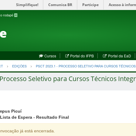
Simplifique!
Comunica BR
Participe
Acesso à infor
a o rodapé
4
te
(abre
(a
Cursos
Portal do IFPB
Portal da EaD
em
em
nova
no
CT
EDIÇÕES
PSCT 2023.1 - PROCESSO SELETIVO PARA CURSOS TÉCNICO
janela)
jan
Processo Seletivo para Cursos Técnicos Integr
mpus Picuí
Lista de Espera - Resultado Final
nvocação já está encerrada.