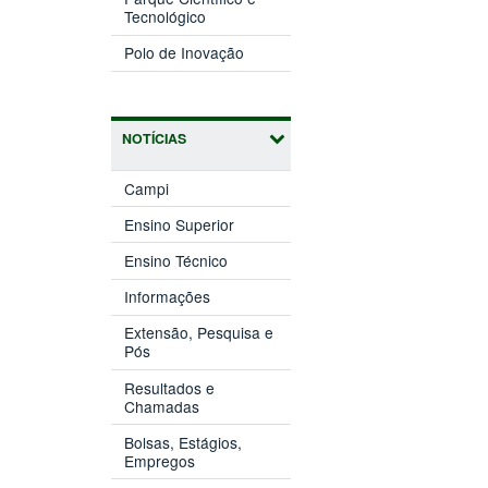
(abre
janela)
Tecnológico
em
(abre
nova
Polo de Inovação
em
janela)
nova
janela)
NOTÍCIAS
Campi
Ensino Superior
Ensino Técnico
Informações
Extensão, Pesquisa e
Pós
Resultados e
Chamadas
Bolsas, Estágios,
Empregos