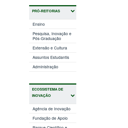
PRÓ-REITORIAS
(abre
Ensino
em
nova
Pesquisa, Inovação e
(abre
janela)
Pós-Graduação
em
(abre
nova
Extensão e Cultura
em
janela)
(abre
nova
Assuntos Estudantis
em
janela)
(abre
nova
Administração
em
janela)
nova
janela)
ECOSSISTEMA DE
INOVAÇÃO
(abre
Agência de Inovação
em
(abre
nova
Fundação de Apoio
em
janela)
nova
Parque Científico e