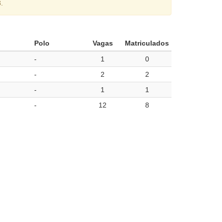
.
Polo
Vagas
Matriculados
-
1
0
-
2
2
-
1
1
-
12
8