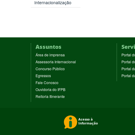
Internacionalização
Assuntos
Serv
(abre
Área de imprensa
Portal d
em
(abre
Assessoria Internacional
Portal d
nova
em
(abre
Concurso Público
Portal d
janela)
nova
em
(abre
Egressos
Portal 
janela)
nova
em
(abre
Fale Conosco
janela)
nova
em
(abre
Ouvidoria do IFPB
janela)
nova
em
(abre
Reitoria Itinerante
janela)
nova
em
janela)
nova
janela)