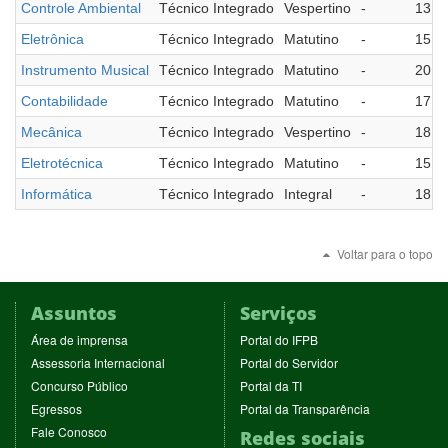
Controle Ambiental
Técnico Integrado
Vespertino
-
13
Eletrônica
Técnico Integrado
Matutino
-
15
Instrumento Musical
Técnico Integrado
Matutino
-
20
Contabilidade
Técnico Integrado
Matutino
-
17
Mecânica
Técnico Integrado
Vespertino
-
18
Eletrotécnica
Técnico Integrado
Matutino
-
15
Informática
Técnico Integrado
Integral
-
18
Voltar para o topo
Assuntos
Serviços
(abre
(abre
Área de imprensa
Portal do IFPB
em
em
(abre
(abre
Assessoria Internacional
Portal do Servidor
nova
nova
em
em
(abre
(abre
Concurso Público
Portal da TI
janela)
janela)
nova
nova
em
em
(abre
(abre
Egressos
Portal da Transparência
janela)
janela)
nova
nova
em
em
(abre
Fale Conosco
Redes sociais
janela)
janela)
nova
nova
em