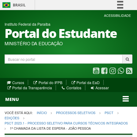
BRASIL
Simplifique!
ACESSIBILIDADE
Instituto Federal da Paraíba
Comunica BR
Portal do Estudante
Participe
Acesso à informação
MINISTÉRIO DA EDUCAÇÃO
Legislação
Buscar
Canais
no
portal
Youtube
Facebook
Instagram
WhatsA
R
(abre
(abre
(abre
(abre
(a
(abre
(abre
Cursos
Portal do IFPB
Portal da EaD
em
em
em
em
e
(abre
em
em
Portal da Transparência
Contatos
Acessar
nova
nova
nova
nova
no
em
nova
nova
nova
janela)
janela)
MENU
janela)
janela)
janela)
janela)
ja
janela)
VOCÊ ESTÁ AQUI:
INÍCIO
PROCESSOS SELETIVOS
PSCT
EDIÇÕES
PSCT 2023.1 - PROCESSO SELETIVO PARA CURSOS TÉCNICOS INTEGRADOS
1ª CHAMADA DA LISTA DE ESPERA - JOÃO PESSOA