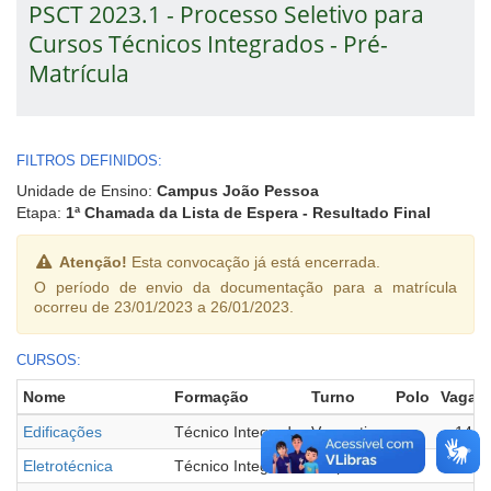
PSCT 2023.1 - Processo Seletivo para
Cursos Técnicos Integrados - Pré-
Matrícula
FILTROS DEFINIDOS:
Unidade de Ensino:
Campus João Pessoa
Etapa:
1ª Chamada da Lista de Espera - Resultado Final
Atenção!
Esta convocação já está encerrada.
O período de envio da documentação para a matrícula
ocorreu de 23/01/2023 a 26/01/2023.
CURSOS:
Nome
Formação
Turno
Polo
Vagas
Edificações
Técnico Integrado
Vespertino
-
14
Eletrotécnica
Técnico Integrado
Vespertino
-
17