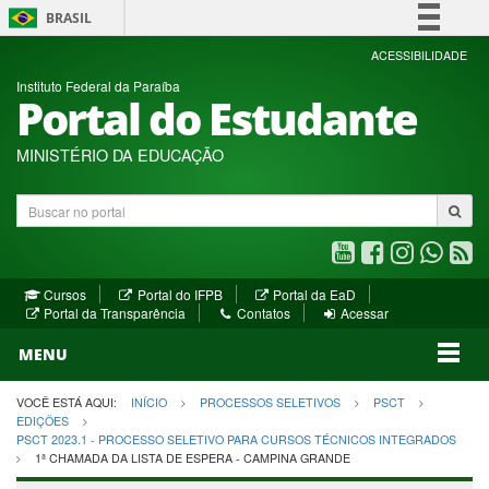
BRASIL
Simplifique!
ACESSIBILIDADE
Instituto Federal da Paraíba
Comunica BR
Portal do Estudante
Participe
Acesso à informação
MINISTÉRIO DA EDUCAÇÃO
Legislação
Buscar
Canais
no
portal
Youtube
Facebook
Instagram
WhatsA
R
(abre
(abre
(abre
(abre
(a
(abre
(abre
Cursos
Portal do IFPB
Portal da EaD
em
em
em
em
e
(abre
em
em
Portal da Transparência
Contatos
Acessar
nova
nova
nova
nova
no
em
nova
nova
nova
janela)
janela)
MENU
janela)
janela)
janela)
janela)
ja
janela)
VOCÊ ESTÁ AQUI:
INÍCIO
PROCESSOS SELETIVOS
PSCT
EDIÇÕES
PSCT 2023.1 - PROCESSO SELETIVO PARA CURSOS TÉCNICOS INTEGRADOS
1ª CHAMADA DA LISTA DE ESPERA - CAMPINA GRANDE