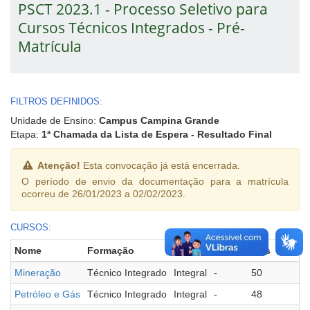
PSCT 2023.1 - Processo Seletivo para
Cursos Técnicos Integrados - Pré-
Matrícula
FILTROS DEFINIDOS:
Unidade de Ensino:
Campus Campina Grande
Etapa:
1ª Chamada da Lista de Espera - Resultado Final
Atenção!
Esta convocação já está encerrada.
O período de envio da documentação para a matrícula
ocorreu de 26/01/2023 a 02/02/2023.
CURSOS:
Nome
Formação
Turno
Polo
Vagas
Matric
Mineração
Técnico Integrado
Integral
-
50
2
Petróleo e Gás
Técnico Integrado
Integral
-
48
2