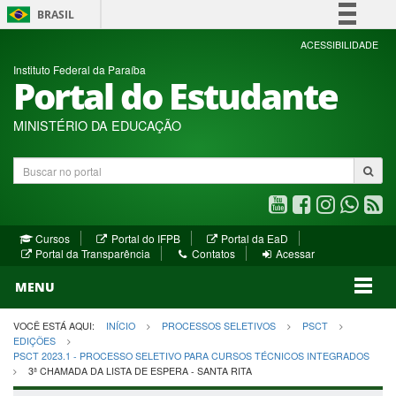
BRASIL
Simplifique!
ACESSIBILIDADE
Instituto Federal da Paraíba
Comunica BR
Portal do Estudante
Participe
Acesso à informação
MINISTÉRIO DA EDUCAÇÃO
Legislação
Buscar
Canais
no
portal
Youtube
Facebook
Instagram
WhatsA
R
(abre
(abre
(abre
(abre
(a
(abre
(abre
Cursos
Portal do IFPB
Portal da EaD
em
em
em
em
e
(abre
em
em
Portal da Transparência
Contatos
Acessar
nova
nova
nova
nova
no
em
nova
nova
nova
janela)
janela)
MENU
janela)
janela)
janela)
janela)
ja
janela)
VOCÊ ESTÁ AQUI:
INÍCIO
PROCESSOS SELETIVOS
PSCT
EDIÇÕES
PSCT 2023.1 - PROCESSO SELETIVO PARA CURSOS TÉCNICOS INTEGRADOS
3ª CHAMADA DA LISTA DE ESPERA - SANTA RITA