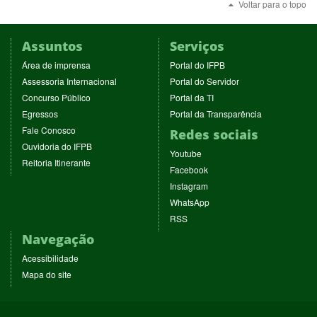
Voltar para o topo
Assuntos
Serviços
(abre
(abre
Área de imprensa
Portal do IFPB
em
em
(abre
(abre
Assessoria Internacional
Portal do Servidor
nova
nova
em
em
(abre
(abre
Concurso Público
Portal da TI
janela)
janela)
nova
nova
em
em
(abre
(abre
Egressos
Portal da Transparência
janela)
janela)
nova
nova
em
em
(abre
Fale Conosco
Redes sociais
janela)
janela)
nova
nova
em
(abre
Ouvidoria do IFPB
janela)
janela)
(abre
nova
Youtube
em
(abre
Reitoria Itinerante
em
janela)
(abre
nova
Facebook
em
nova
em
janela)
(abre
nova
Instagram
janela)
nova
em
janela)
(abre
WhatsApp
janela)
nova
em
(abre
RSS
janela)
nova
em
Navegação
janela)
nova
janela)
Acessibilidade
Mapa do site