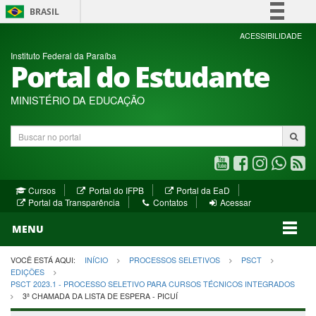
BRASIL
Simplifique!
ACESSIBILIDADE
Instituto Federal da Paraíba
Comunica BR
Portal do Estudante
Participe
Acesso à informação
MINISTÉRIO DA EDUCAÇÃO
Legislação
Buscar
Canais
no
portal
Youtube
Facebook
Instagram
WhatsA
R
(abre
(abre
(abre
(abre
(a
(abre
(abre
Cursos
Portal do IFPB
Portal da EaD
em
em
em
em
e
(abre
em
em
Portal da Transparência
Contatos
Acessar
nova
nova
nova
nova
no
em
nova
nova
nova
janela)
janela)
MENU
janela)
janela)
janela)
janela)
ja
janela)
VOCÊ ESTÁ AQUI:
INÍCIO
PROCESSOS SELETIVOS
PSCT
EDIÇÕES
PSCT 2023.1 - PROCESSO SELETIVO PARA CURSOS TÉCNICOS INTEGRADOS
3ª CHAMADA DA LISTA DE ESPERA - PICUÍ