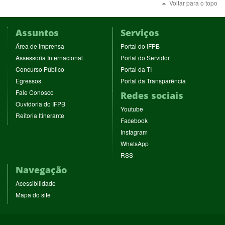
Voltar para o topo
Assuntos
Serviços
(abre
(abre
Área de imprensa
Portal do IFPB
em
em
(abre
(abre
Assessoria Internacional
Portal do Servidor
nova
nova
em
em
(abre
(abre
Concurso Público
Portal da TI
janela)
janela)
nova
nova
em
em
(abre
(abre
Egressos
Portal da Transparência
janela)
janela)
nova
nova
em
em
(abre
Fale Conosco
Redes sociais
janela)
janela)
nova
nova
em
(abre
Ouvidoria do IFPB
janela)
janela)
(abre
nova
Youtube
em
(abre
Reitoria Itinerante
em
janela)
(abre
nova
Facebook
em
nova
em
janela)
(abre
nova
Instagram
janela)
nova
em
janela)
(abre
WhatsApp
janela)
nova
em
(abre
RSS
janela)
nova
em
Navegação
janela)
nova
janela)
Acessibilidade
Mapa do site