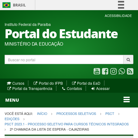
BRASIL
Simplifique!
ACESSIBILIDADE
Instituto Federal da Paraíba
Comunica BR
Portal do Estudante
Participe
Acesso à informação
MINISTÉRIO DA EDUCAÇÃO
Legislação
Buscar
Canais
no
portal
Youtube
Facebook
Instagram
WhatsA
R
(abre
(abre
(abre
(abre
(a
(abre
(abre
Cursos
Portal do IFPB
Portal da EaD
em
em
em
em
e
(abre
em
em
Portal da Transparência
Contatos
Acessar
nova
nova
nova
nova
no
em
nova
nova
nova
janela)
janela)
MENU
janela)
janela)
janela)
janela)
ja
janela)
VOCÊ ESTÁ AQUI:
INÍCIO
PROCESSOS SELETIVOS
PSCT
EDIÇÕES
PSCT 2023.1 - PROCESSO SELETIVO PARA CURSOS TÉCNICOS INTEGRADOS
2ª CHAMADA DA LISTA DE ESPERA - CAJAZEIRAS