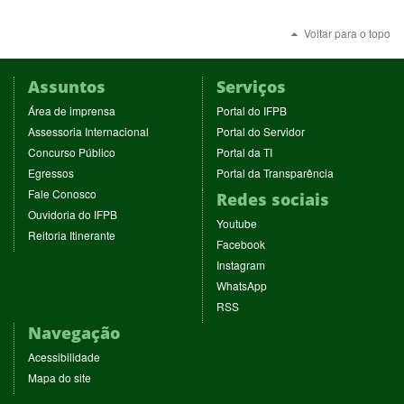
Voltar para o topo
Assuntos
Serviços
(abre
(abre
Área de imprensa
Portal do IFPB
em
em
(abre
(abre
Assessoria Internacional
Portal do Servidor
nova
nova
em
em
(abre
(abre
Concurso Público
Portal da TI
janela)
janela)
nova
nova
em
em
(abre
(abre
Egressos
Portal da Transparência
janela)
janela)
nova
nova
em
em
(abre
Fale Conosco
Redes sociais
janela)
janela)
nova
nova
em
(abre
Ouvidoria do IFPB
janela)
janela)
(abre
nova
Youtube
em
(abre
Reitoria Itinerante
em
janela)
(abre
nova
Facebook
em
nova
em
janela)
(abre
nova
Instagram
janela)
nova
em
janela)
(abre
WhatsApp
janela)
nova
em
(abre
RSS
janela)
nova
em
Navegação
janela)
nova
janela)
Acessibilidade
Mapa do site