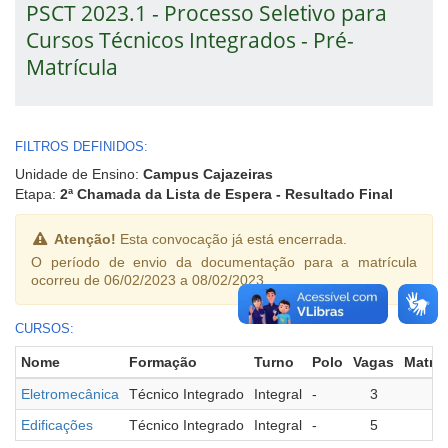
PSCT 2023.1 - Processo Seletivo para
Cursos Técnicos Integrados - Pré-
Matrícula
FILTROS DEFINIDOS:
Unidade de Ensino:
Campus Cajazeiras
Etapa:
2ª Chamada da Lista de Espera - Resultado Final
Atenção!
Esta convocação já está encerrada.
O período de envio da documentação para a matrícula
ocorreu de 06/02/2023 a 08/02/2023.
CURSOS:
Nome
Formação
Turno
Polo
Vagas
Matri
Eletromecânica
Técnico Integrado
Integral
-
3
Edificações
Técnico Integrado
Integral
-
5