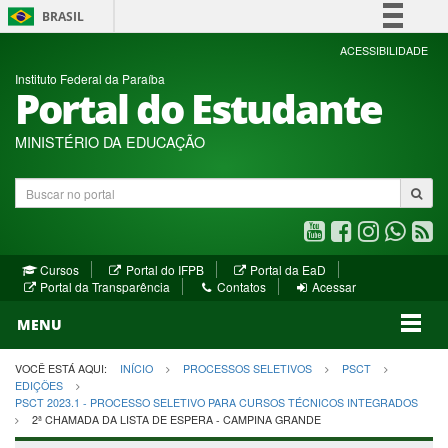
BRASIL
Simplifique!
ACESSIBILIDADE
Instituto Federal da Paraíba
Comunica BR
Portal do Estudante
Participe
Acesso à informação
MINISTÉRIO DA EDUCAÇÃO
Legislação
Buscar
Canais
no
portal
Youtube
Facebook
Instagram
WhatsA
R
(abre
(abre
(abre
(abre
(a
(abre
(abre
Cursos
Portal do IFPB
Portal da EaD
em
em
em
em
e
(abre
em
em
Portal da Transparência
Contatos
Acessar
nova
nova
nova
nova
no
em
nova
nova
nova
janela)
janela)
MENU
janela)
janela)
janela)
janela)
ja
janela)
VOCÊ ESTÁ AQUI:
INÍCIO
PROCESSOS SELETIVOS
PSCT
EDIÇÕES
PSCT 2023.1 - PROCESSO SELETIVO PARA CURSOS TÉCNICOS INTEGRADOS
2ª CHAMADA DA LISTA DE ESPERA - CAMPINA GRANDE