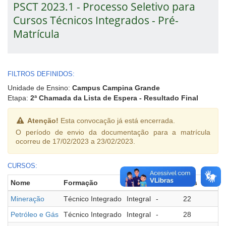
PSCT 2023.1 - Processo Seletivo para
Cursos Técnicos Integrados - Pré-
Matrícula
FILTROS DEFINIDOS:
Unidade de Ensino:
Campus Campina Grande
Etapa:
2ª Chamada da Lista de Espera - Resultado Final
Atenção!
Esta convocação já está encerrada.
O período de envio da documentação para a matrícula
ocorreu de 17/02/2023 a 23/02/2023.
CURSOS:
Nome
Formação
Turno
Polo
Vagas
Matric
Mineração
Técnico Integrado
Integral
-
22
1
Petróleo e Gás
Técnico Integrado
Integral
-
28