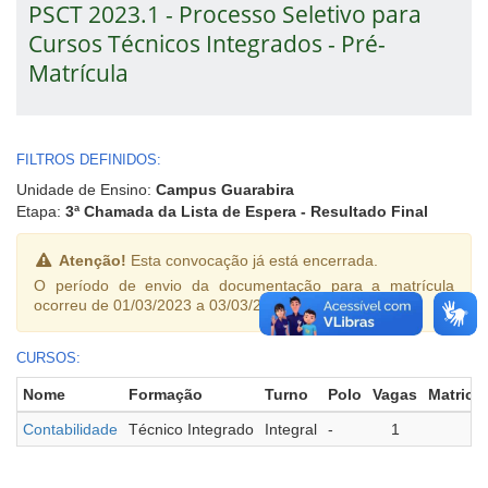
PSCT 2023.1 - Processo Seletivo para
Cursos Técnicos Integrados - Pré-
Matrícula
FILTROS DEFINIDOS:
Unidade de Ensino:
Campus Guarabira
Etapa:
3ª Chamada da Lista de Espera - Resultado Final
Atenção!
Esta convocação já está encerrada.
O período de envio da documentação para a matrícula
ocorreu de 01/03/2023 a 03/03/2023.
CURSOS:
Nome
Formação
Turno
Polo
Vagas
Matricu
Contabilidade
Técnico Integrado
Integral
-
1
0