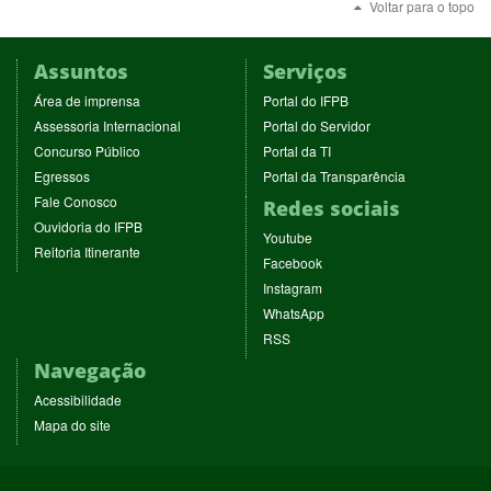
Voltar para o topo
Assuntos
Serviços
(abre
(abre
Área de imprensa
Portal do IFPB
em
em
(abre
(abre
Assessoria Internacional
Portal do Servidor
nova
nova
em
em
(abre
(abre
Concurso Público
Portal da TI
janela)
janela)
nova
nova
em
em
(abre
(abre
Egressos
Portal da Transparência
janela)
janela)
nova
nova
em
em
(abre
Fale Conosco
Redes sociais
janela)
janela)
nova
nova
em
(abre
Ouvidoria do IFPB
janela)
janela)
(abre
nova
Youtube
em
(abre
Reitoria Itinerante
em
janela)
(abre
nova
Facebook
em
nova
em
janela)
(abre
nova
Instagram
janela)
nova
em
janela)
(abre
WhatsApp
janela)
nova
em
(abre
RSS
janela)
nova
em
Navegação
janela)
nova
janela)
Acessibilidade
Mapa do site