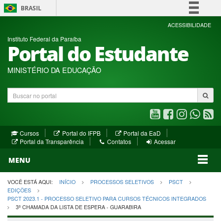
BRASIL
Simplifique!
ACESSIBILIDADE
Instituto Federal da Paraíba
Comunica BR
Portal do Estudante
Participe
Acesso à informação
MINISTÉRIO DA EDUCAÇÃO
Legislação
Buscar
Canais
no
portal
Youtube
Facebook
Instagram
WhatsA
R
(abre
(abre
(abre
(abre
(a
(abre
(abre
Cursos
Portal do IFPB
Portal da EaD
em
em
em
em
e
(abre
em
em
Portal da Transparência
Contatos
Acessar
nova
nova
nova
nova
no
em
nova
nova
nova
janela)
janela)
MENU
janela)
janela)
janela)
janela)
ja
janela)
VOCÊ ESTÁ AQUI:
INÍCIO
PROCESSOS SELETIVOS
PSCT
EDIÇÕES
PSCT 2023.1 - PROCESSO SELETIVO PARA CURSOS TÉCNICOS INTEGRADOS
3ª CHAMADA DA LISTA DE ESPERA - GUARABIRA