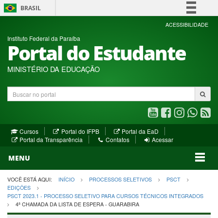
BRASIL
Simplifique!
ACESSIBILIDADE
Instituto Federal da Paraíba
Comunica BR
Portal do Estudante
Participe
Acesso à informação
MINISTÉRIO DA EDUCAÇÃO
Legislação
Buscar
Canais
no
portal
Youtube
Facebook
Instagram
WhatsA
R
(abre
(abre
(abre
(abre
(a
(abre
(abre
Cursos
Portal do IFPB
Portal da EaD
em
em
em
em
e
(abre
em
em
Portal da Transparência
Contatos
Acessar
nova
nova
nova
nova
no
em
nova
nova
nova
janela)
janela)
MENU
janela)
janela)
janela)
janela)
ja
janela)
VOCÊ ESTÁ AQUI:
INÍCIO
PROCESSOS SELETIVOS
PSCT
EDIÇÕES
PSCT 2023.1 - PROCESSO SELETIVO PARA CURSOS TÉCNICOS INTEGRADOS
4ª CHAMADA DA LISTA DE ESPERA - GUARABIRA