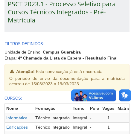
PSCT 2023.1 - Processo Seletivo para
Cursos Técnicos Integrados - Pré-
Matrícula
FILTROS DEFINIDOS:
Unidade de Ensino:
Campus Guarabira
Etapa:
4ª Chamada da Lista de Espera - Resultado Final
Atenção!
Esta convocação já está encerrada.
O período de envio da documentação para a matrícula
ocorreu de 15/03/2023 a 19/03/2023.
CURSOS:
Nome
Formação
Turno
Polo
Vagas
Matricu
Informática
Técnico Integrado
Integral
-
1
0
Edificações
Técnico Integrado
Integral
-
1
0