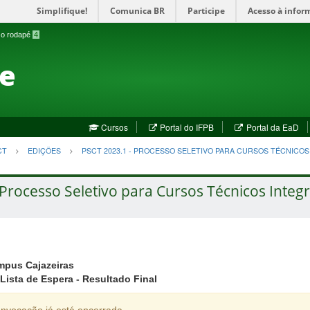
Simplifique!
Comunica BR
Participe
Acesso à infor
a o rodapé
4
te
(abre
(a
Cursos
Portal do IFPB
Portal da EaD
em
em
nova
no
CT
EDIÇÕES
PSCT 2023.1 - PROCESSO SELETIVO PARA CURSOS TÉCNICO
janela)
jan
Processo Seletivo para Cursos Técnicos Integr
pus Cajazeiras
Lista de Espera - Resultado Final
nvocação já está encerrada.