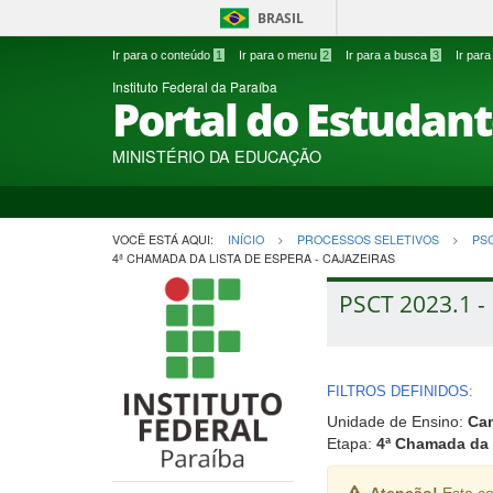
BRASIL
Ir para o conteúdo
1
Ir para o menu
2
Ir para a busca
3
Ir par
Instituto Federal da Paraíba
Portal do Estudan
MINISTÉRIO DA EDUCAÇÃO
VOCÊ ESTÁ AQUI:
INÍCIO
PROCESSOS SELETIVOS
PS
4ª CHAMADA DA LISTA DE ESPERA - CAJAZEIRAS
PSCT 2023.1 - 
FILTROS DEFINIDOS:
Unidade de Ensino:
Cam
Etapa:
4ª Chamada da 
Atenção!
Esta co