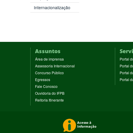
Internacionalização
Assuntos
Serv
(abre
Área de imprensa
Portal d
em
(abre
Assessoria Internacional
Portal d
nova
em
(abre
Concurso Público
Portal d
janela)
nova
em
(abre
Egressos
Portal 
janela)
nova
em
(abre
Fale Conosco
janela)
nova
em
(abre
Ouvidoria do IFPB
janela)
nova
em
(abre
Reitoria Itinerante
janela)
nova
em
janela)
nova
janela)