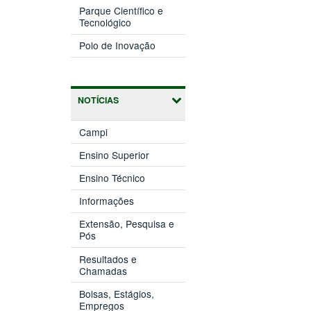
nova
Parque Científico e
(abre
janela)
Tecnológico
em
(abre
nova
Polo de Inovação
em
janela)
nova
janela)
NOTÍCIAS
Campi
Ensino Superior
Ensino Técnico
Informações
Extensão, Pesquisa e
Pós
Resultados e
Chamadas
Bolsas, Estágios,
Empregos