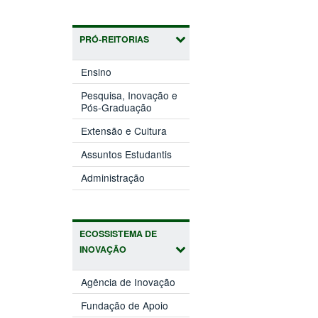
PRÓ-REITORIAS
(abre
Ensino
em
nova
Pesquisa, Inovação e
(abre
janela)
Pós-Graduação
em
(abre
nova
Extensão e Cultura
em
janela)
(abre
nova
Assuntos Estudantis
em
janela)
(abre
nova
Administração
em
janela)
nova
janela)
ECOSSISTEMA DE
INOVAÇÃO
(abre
Agência de Inovação
em
(abre
nova
Fundação de Apoio
em
janela)