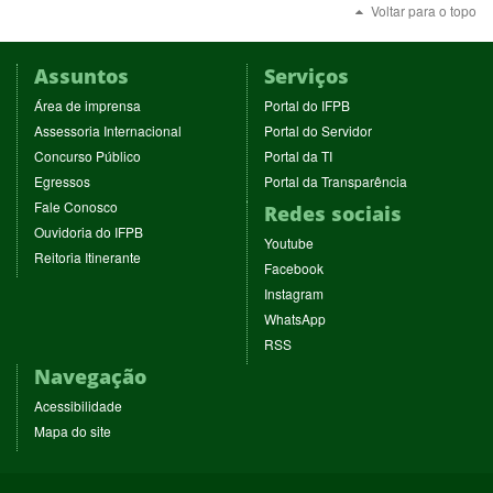
Voltar para o topo
Assuntos
Serviços
(abre
(abre
Área de imprensa
Portal do IFPB
em
em
(abre
(abre
Assessoria Internacional
Portal do Servidor
nova
nova
em
em
(abre
(abre
Concurso Público
Portal da TI
janela)
janela)
nova
nova
em
em
(abre
(abre
Egressos
Portal da Transparência
janela)
janela)
nova
nova
em
em
(abre
Fale Conosco
Redes sociais
janela)
janela)
nova
nova
em
(abre
Ouvidoria do IFPB
janela)
janela)
(abre
nova
Youtube
em
(abre
Reitoria Itinerante
em
janela)
(abre
nova
Facebook
em
nova
em
janela)
(abre
nova
Instagram
janela)
nova
em
janela)
(abre
WhatsApp
janela)
nova
em
(abre
RSS
janela)
nova
em
Navegação
janela)
nova
janela)
Acessibilidade
Mapa do site