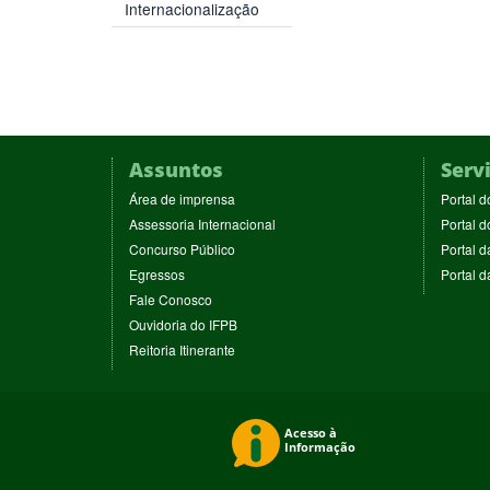
Internacionalização
Assuntos
Serv
(abre
Área de imprensa
Portal d
em
(abre
Assessoria Internacional
Portal d
nova
em
(abre
Concurso Público
Portal d
janela)
nova
em
(abre
Egressos
Portal 
janela)
nova
em
(abre
Fale Conosco
janela)
nova
em
(abre
Ouvidoria do IFPB
janela)
nova
em
(abre
Reitoria Itinerante
janela)
nova
em
janela)
nova
janela)