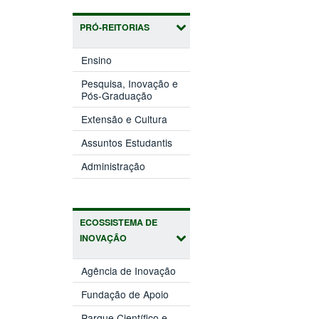
PRÓ-REITORIAS
(abre
Ensino
em
nova
Pesquisa, Inovação e
(abre
janela)
Pós-Graduação
em
(abre
nova
Extensão e Cultura
em
janela)
(abre
nova
Assuntos Estudantis
em
janela)
(abre
nova
Administração
em
janela)
nova
janela)
ECOSSISTEMA DE
INOVAÇÃO
(abre
Agência de Inovação
em
(abre
nova
Fundação de Apoio
em
janela)
nova
Parque Científico e