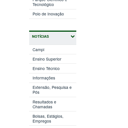
(abre
janela)
Tecnológico
em
(abre
nova
Polo de Inovação
em
janela)
nova
janela)
NOTÍCIAS
Campi
Ensino Superior
Ensino Técnico
Informações
Extensão, Pesquisa e
Pós
Resultados e
Chamadas
Bolsas, Estágios,
Empregos