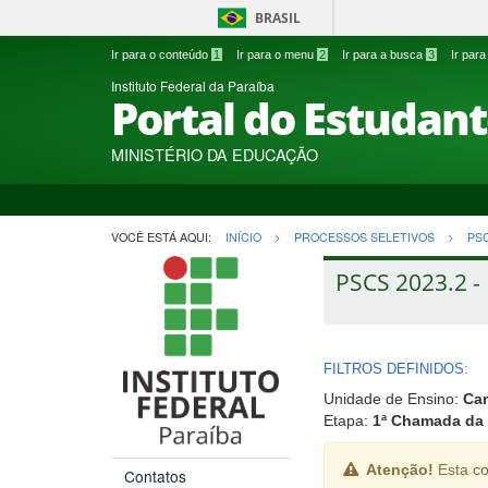
BRASIL
Ir para o conteúdo
1
Ir para o menu
2
Ir para a busca
3
Ir par
Instituto Federal da Paraíba
Portal do Estudan
MINISTÉRIO DA EDUCAÇÃO
VOCÊ ESTÁ AQUI:
INÍCIO
PROCESSOS SELETIVOS
PS
PSCS 2023.2 - 
FILTROS DEFINIDOS:
Unidade de Ensino:
Ca
Etapa:
1ª Chamada da 
Atenção!
Esta co
Contatos