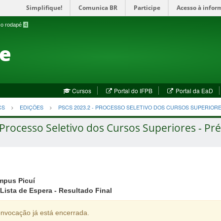
Simplifique!
Comunica BR
Participe
Acesso à infor
a o rodapé
4
te
(abre
(a
Cursos
Portal do IFPB
Portal da EaD
em
em
nova
no
CS
EDIÇÕES
PSCS 2023.2 - PROCESSO SELETIVO DOS CURSOS SUPERIOR
janela)
jan
Processo Seletivo dos Cursos Superiores - Pré
mpus Picuí
Lista de Espera - Resultado Final
nvocação já está encerrada.