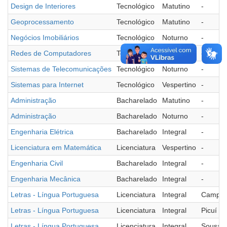
Design de Interiores
Tecnológico
Matutino
-
Geoprocessamento
Tecnológico
Matutino
-
Negócios Imobiliários
Tecnológico
Noturno
-
Redes de Computadores
Tecnológico
Matutino
-
Sistemas de Telecomunicações
Tecnológico
Noturno
-
Sistemas para Internet
Tecnológico
Vespertino
-
Administração
Bacharelado
Matutino
-
Administração
Bacharelado
Noturno
-
Engenharia Elétrica
Bacharelado
Integral
-
Licenciatura em Matemática
Licenciatura
Vespertino
-
Engenharia Civil
Bacharelado
Integral
-
Engenharia Mecânica
Bacharelado
Integral
-
Letras - Língua Portuguesa
Licenciatura
Integral
Campin
Letras - Língua Portuguesa
Licenciatura
Integral
Picuí
Letras - Língua Portuguesa
Licenciatura
Integral
Sousa