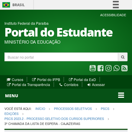
BRASIL
Simplifique!
ACESSIBILIDADE
Instituto Federal da Paraíba
Comunica BR
Portal do Estudante
Participe
Acesso à informação
MINISTÉRIO DA EDUCAÇÃO
Legislação
Buscar
Canais
no
portal
Youtube
Facebook
Instagram
WhatsA
R
(abre
(abre
(abre
(abre
(a
(abre
(abre
Cursos
Portal do IFPB
Portal da EaD
em
em
em
em
e
(abre
em
em
Portal da Transparência
Contatos
Acessar
nova
nova
nova
nova
no
em
nova
nova
nova
janela)
janela)
MENU
janela)
janela)
janela)
janela)
ja
janela)
VOCÊ ESTÁ AQUI:
INÍCIO
PROCESSOS SELETIVOS
PSCS
EDIÇÕES
PSCS 2023.2 - PROCESSO SELETIVO DOS CURSOS SUPERIORES
3ª CHAMADA DA LISTA DE ESPERA - CAJAZEIRAS