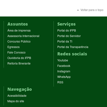
Voltar para o topo
Assuntos
Serviços
(abre
(abre
Área de imprensa
Portal do IFPB
em
em
(abre
(abre
Assessoria Internacional
Portal do Servidor
nova
nova
em
em
(abre
(abre
Concurso Público
Portal da TI
janela)
janela)
nova
nova
em
em
(abre
(abre
Egressos
Portal da Transparência
janela)
janela)
nova
nova
em
em
(abre
Fale Conosco
Redes sociais
janela)
janela)
nova
nova
em
(abre
Ouvidoria do IFPB
janela)
janela)
(abre
nova
Youtube
em
(abre
Reitoria Itinerante
em
janela)
(abre
nova
Facebook
em
nova
em
janela)
(abre
nova
Instagram
janela)
nova
em
janela)
(abre
WhatsApp
janela)
nova
em
(abre
RSS
janela)
nova
em
Navegação
janela)
nova
janela)
Acessibilidade
Mapa do site