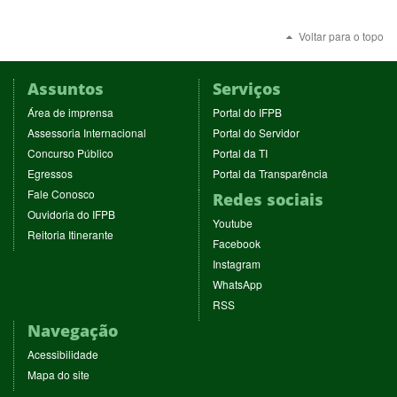
Voltar para o topo
Assuntos
Serviços
(abre
(abre
Área de imprensa
Portal do IFPB
em
em
(abre
(abre
Assessoria Internacional
Portal do Servidor
nova
nova
em
em
(abre
(abre
Concurso Público
Portal da TI
janela)
janela)
nova
nova
em
em
(abre
(abre
Egressos
Portal da Transparência
janela)
janela)
nova
nova
em
em
(abre
Fale Conosco
Redes sociais
janela)
janela)
nova
nova
em
(abre
Ouvidoria do IFPB
janela)
janela)
(abre
nova
Youtube
em
(abre
Reitoria Itinerante
em
janela)
(abre
nova
Facebook
em
nova
em
janela)
(abre
nova
Instagram
janela)
nova
em
janela)
(abre
WhatsApp
janela)
nova
em
(abre
RSS
janela)
nova
em
Navegação
janela)
nova
janela)
Acessibilidade
Mapa do site