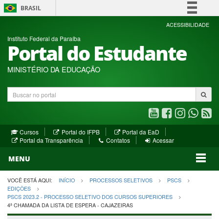
BRASIL
Simplifique!
ACESSIBILIDADE
Instituto Federal da Paraíba
Comunica BR
Portal do Estudante
Participe
Acesso à informação
MINISTÉRIO DA EDUCAÇÃO
Legislação
Buscar
Canais
no
portal
Youtube
Facebook
Instagram
WhatsA
R
(abre
(abre
(abre
(abre
(a
(abre
(abre
Cursos
Portal do IFPB
Portal da EaD
em
em
em
em
e
(abre
em
em
Portal da Transparência
Contatos
Acessar
nova
nova
nova
nova
no
em
nova
nova
nova
janela)
janela)
MENU
janela)
janela)
janela)
janela)
ja
janela)
VOCÊ ESTÁ AQUI:
INÍCIO
PROCESSOS SELETIVOS
PSCS
EDIÇÕES
PSCS 2023.2 - PROCESSO SELETIVO DOS CURSOS SUPERIORES
4ª CHAMADA DA LISTA DE ESPERA - CAJAZEIRAS