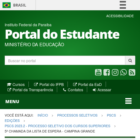
BRASIL
Simplifique!
ACESSIBILIDADE
Instituto Federal da Paraíba
Comunica BR
Portal do Estudante
Participe
Acesso à informação
MINISTÉRIO DA EDUCAÇÃO
Legislação
Buscar
Canais
no
portal
Youtube
Facebook
Instagram
WhatsA
R
(abre
(abre
(abre
(abre
(a
(abre
(abre
Cursos
Portal do IFPB
Portal da EaD
em
em
em
em
e
(abre
em
em
Portal da Transparência
Contatos
Acessar
nova
nova
nova
nova
no
em
nova
nova
nova
janela)
janela)
MENU
janela)
janela)
janela)
janela)
ja
janela)
VOCÊ ESTÁ AQUI:
INÍCIO
PROCESSOS SELETIVOS
PSCS
EDIÇÕES
PSCS 2023.2 - PROCESSO SELETIVO DOS CURSOS SUPERIORES
5ª CHAMADA DA LISTA DE ESPERA - CAMPINA GRANDE