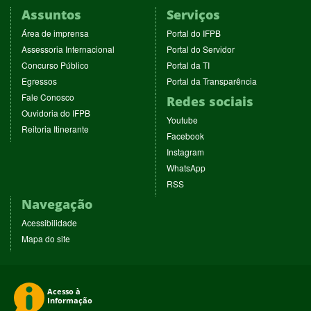
Assuntos
Serviços
(abre
(abre
Área de imprensa
Portal do IFPB
em
em
(abre
(abre
Assessoria Internacional
Portal do Servidor
nova
nova
em
em
(abre
(abre
Concurso Público
Portal da TI
janela)
janela)
nova
nova
em
em
(abre
(abre
Egressos
Portal da Transparência
janela)
janela)
nova
nova
em
em
(abre
Fale Conosco
Redes sociais
janela)
janela)
nova
nova
em
(abre
Ouvidoria do IFPB
janela)
janela)
(abre
nova
Youtube
em
(abre
Reitoria Itinerante
em
janela)
(abre
nova
Facebook
em
nova
em
janela)
(abre
nova
Instagram
janela)
nova
em
janela)
(abre
WhatsApp
janela)
nova
em
(abre
RSS
janela)
nova
em
Navegação
janela)
nova
janela)
Acessibilidade
Mapa do site