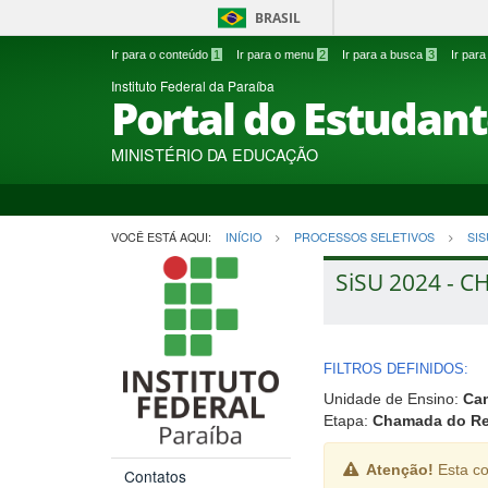
BRASIL
Ir para o conteúdo
1
Ir para o menu
2
Ir para a busca
3
Ir par
Instituto Federal da Paraíba
Portal do Estudan
MINISTÉRIO DA EDUCAÇÃO
VOCÊ ESTÁ AQUI:
INÍCIO
PROCESSOS SELETIVOS
SIS
SiSU 2024 - C
FILTROS DEFINIDOS:
Unidade de Ensino:
Ca
Etapa:
Chamada do Res
Atenção!
Esta co
Contatos