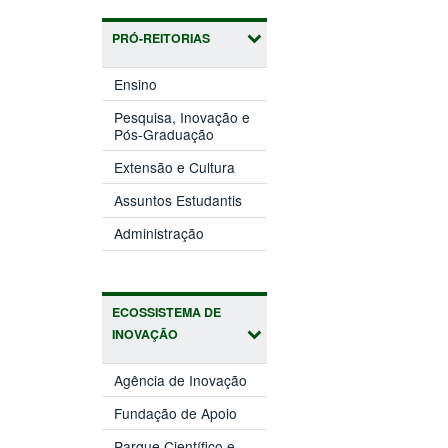
PRÓ-REITORIAS
(abre
Ensino
em
nova
Pesquisa, Inovação e
(abre
janela)
Pós-Graduação
em
(abre
nova
Extensão e Cultura
em
janela)
(abre
nova
Assuntos Estudantis
em
janela)
(abre
nova
Administração
em
janela)
nova
janela)
ECOSSISTEMA DE
INOVAÇÃO
(abre
Agência de Inovação
em
(abre
nova
Fundação de Apoio
em
janela)
nova
Parque Científico e