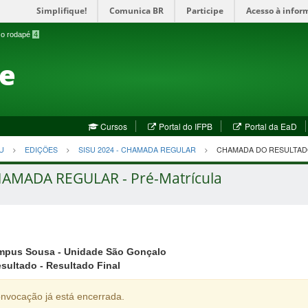
Simplifique!
Comunica BR
Participe
Acesso à infor
a o rodapé
4
te
(abre
(a
Cursos
Portal do IFPB
Portal da EaD
em
em
nova
no
U
EDIÇÕES
SISU 2024 - CHAMADA REGULAR
CHAMADA DO RESULTADO
janela)
jan
HAMADA REGULAR - Pré-Matrícula
mpus Sousa - Unidade São Gonçalo
ultado - Resultado Final
nvocação já está encerrada.