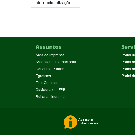
Internacionalização
Assuntos
Serv
(abre
Área de imprensa
Portal d
em
(abre
Assessoria Internacional
Portal d
nova
em
(abre
Concurso Público
Portal d
janela)
nova
em
(abre
Egressos
Portal 
janela)
nova
em
(abre
Fale Conosco
janela)
nova
em
(abre
Ouvidoria do IFPB
janela)
nova
em
(abre
Reitoria Itinerante
janela)
nova
em
janela)
nova
janela)