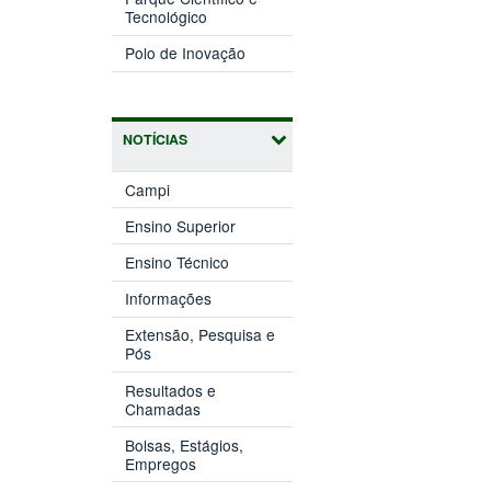
(abre
janela)
Tecnológico
em
(abre
nova
Polo de Inovação
em
janela)
nova
janela)
NOTÍCIAS
Campi
Ensino Superior
Ensino Técnico
Informações
Extensão, Pesquisa e
Pós
Resultados e
Chamadas
Bolsas, Estágios,
Empregos