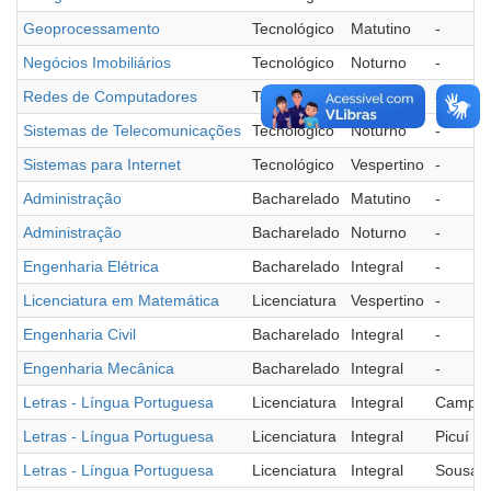
Geoprocessamento
Tecnológico
Matutino
-
Negócios Imobiliários
Tecnológico
Noturno
-
Redes de Computadores
Tecnológico
Matutino
-
Sistemas de Telecomunicações
Tecnológico
Noturno
-
Sistemas para Internet
Tecnológico
Vespertino
-
Administração
Bacharelado
Matutino
-
Administração
Bacharelado
Noturno
-
Engenharia Elétrica
Bacharelado
Integral
-
Licenciatura em Matemática
Licenciatura
Vespertino
-
Engenharia Civil
Bacharelado
Integral
-
Engenharia Mecânica
Bacharelado
Integral
-
Letras - Língua Portuguesa
Licenciatura
Integral
Campin
Letras - Língua Portuguesa
Licenciatura
Integral
Picuí
Letras - Língua Portuguesa
Licenciatura
Integral
Sousa