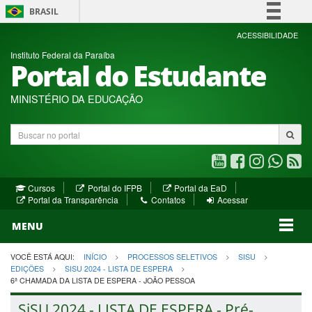
BRASIL
Simplifique!
ACESSIBILIDADE
Instituto Federal da Paraíba
Comunica BR
Portal do Estudante
Participe
Acesso à informação
MINISTÉRIO DA EDUCAÇÃO
Legislação
Buscar
Canais
no
portal
Youtube
Facebook
Instagram
WhatsA
R
(abre
(abre
(abre
(abre
(a
(abre
(abre
Cursos
Portal do IFPB
Portal da EaD
em
em
em
em
e
(abre
em
em
Portal da Transparência
Contatos
Acessar
nova
nova
nova
nova
no
em
nova
nova
nova
janela)
janela)
MENU
janela)
janela)
janela)
janela)
ja
janela)
VOCÊ ESTÁ AQUI:
INÍCIO
PROCESSOS SELETIVOS
SISU
EDIÇÕES
SISU 2024 - LISTA DE ESPERA
6ª CHAMADA DA LISTA DE ESPERA - JOÃO PESSOA
SiSU 2024 - LISTA DE ESPERA - Pré-