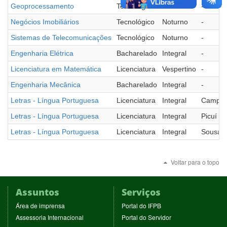
Geoprocessamento
Tecnológico
Matutino
-
Negócios Imobiliários
Tecnológico
Noturno
-
Sistemas de Telecomunicações
Tecnológico
Noturno
-
Engenharia Elétrica
Bacharelado
Integral
-
Licenciatura em Matemática
Licenciatura
Vespertino
-
Engenharia Mecânica
Bacharelado
Integral
-
Letras - Língua Portuguesa
Licenciatura
Integral
Campin
Letras - Língua Portuguesa
Licenciatura
Integral
Picuí
Letras - Língua Portuguesa
Licenciatura
Integral
Sousa
Voltar para o topo
Assuntos
Serviços
(abre
(abre
Área de imprensa
Portal do IFPB
em
em
(abre
(abre
Assessoria Internacional
Portal do Servidor
nova
nova
em
em