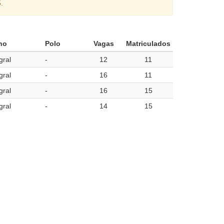
.
no
Polo
Vagas
Matriculados
gral
-
12
11
gral
-
16
11
gral
-
16
15
gral
-
14
15