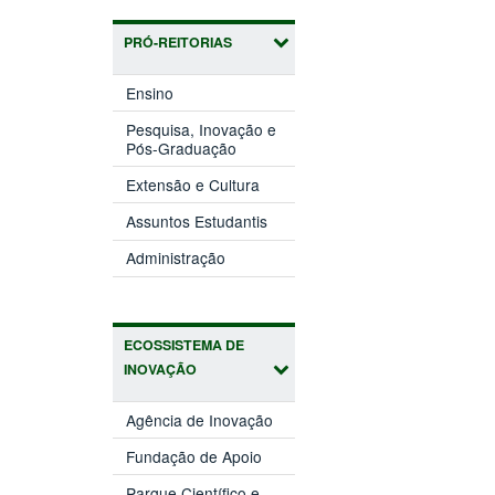
PRÓ-REITORIAS
(abre
Ensino
em
nova
Pesquisa, Inovação e
(abre
janela)
Pós-Graduação
em
(abre
nova
Extensão e Cultura
em
janela)
(abre
nova
Assuntos Estudantis
em
janela)
(abre
nova
Administração
em
janela)
nova
janela)
ECOSSISTEMA DE
INOVAÇÃO
(abre
Agência de Inovação
em
(abre
nova
Fundação de Apoio
em
janela)
nova
Parque Científico e