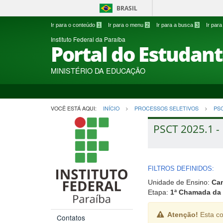
BRASIL
Ir para o conteúdo
1
Ir para o menu
2
Ir para a busca
3
Ir par
Instituto Federal da Paraíba
Portal do Estudan
MINISTÉRIO DA EDUCAÇÃO
VOCÊ ESTÁ AQUI:
INÍCIO
PROCESSOS SELETIVOS
PS
PSCT 2025.1 - 
FILTROS DEFINIDOS:
Unidade de Ensino:
Ca
Etapa:
1ª Chamada da 
Atenção!
Esta co
Contatos