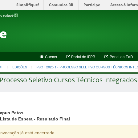
Simplifique!
Comunica BR
Participe
Acesso à infor
a o rodapé
4
te
(abre
(a
Cursos
Portal do IFPB
Portal da EaD
em
em
nova
no
CT
EDIÇÕES
PSCT 2025.1 - PROCESSO SELETIVO CURSOS TÉCNICOS INT
janela)
jan
Processo Seletivo Cursos Técnicos Integrados 
mpus Patos
Lista de Espera - Resultado Final
nvocação já está encerrada.