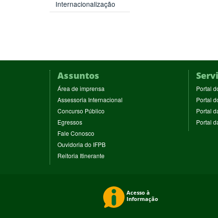
Internacionalização
Assuntos
Serv
(abre
Área de imprensa
Portal d
em
(abre
Assessoria Internacional
Portal d
nova
em
(abre
Concurso Público
Portal d
janela)
nova
em
(abre
Egressos
Portal 
janela)
nova
em
(abre
Fale Conosco
janela)
nova
em
(abre
Ouvidoria do IFPB
janela)
nova
em
(abre
Reitoria Itinerante
janela)
nova
em
janela)
nova
janela)