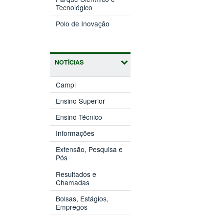
(abre
janela)
Tecnológico
em
(abre
nova
Polo de Inovação
em
janela)
nova
janela)
NOTÍCIAS
Campi
Ensino Superior
Ensino Técnico
Informações
Extensão, Pesquisa e
Pós
Resultados e
Chamadas
Bolsas, Estágios,
Empregos