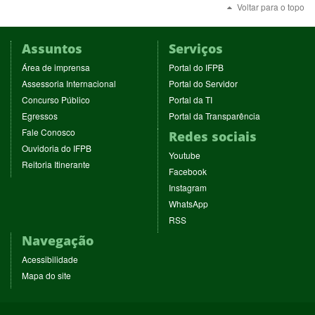
Voltar para o topo
Assuntos
Serviços
(abre
(abre
Área de imprensa
Portal do IFPB
em
em
(abre
(abre
Assessoria Internacional
Portal do Servidor
nova
nova
em
em
(abre
(abre
Concurso Público
Portal da TI
janela)
janela)
nova
nova
em
em
(abre
(abre
Egressos
Portal da Transparência
janela)
janela)
nova
nova
em
em
(abre
Fale Conosco
Redes sociais
janela)
janela)
nova
nova
em
(abre
Ouvidoria do IFPB
janela)
janela)
(abre
nova
Youtube
em
(abre
Reitoria Itinerante
em
janela)
(abre
nova
Facebook
em
nova
em
janela)
(abre
nova
Instagram
janela)
nova
em
janela)
(abre
WhatsApp
janela)
nova
em
(abre
RSS
janela)
nova
em
Navegação
janela)
nova
janela)
Acessibilidade
Mapa do site