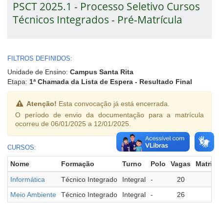
PSCT 2025.1 - Processo Seletivo Cursos
Técnicos Integrados - Pré-Matrícula
FILTROS DEFINIDOS:
Unidade de Ensino:
Campus Santa Rita
Etapa:
1ª Chamada da Lista de Espera - Resultado Final
Atenção!
Esta convocação já está encerrada.
O período de envio da documentação para a matrícula
ocorreu de 06/01/2025 a 12/01/2025.
CURSOS:
Nome
Formação
Turno
Polo
Vagas
Matric
Informática
Técnico Integrado
Integral
-
20
1
Meio Ambiente
Técnico Integrado
Integral
-
26
1