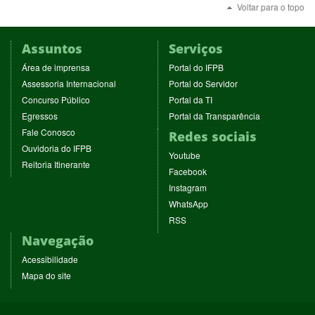
Voltar para o topo
Assuntos
Serviços
(abre
(abre
Área de imprensa
Portal do IFPB
em
em
(abre
(abre
Assessoria Internacional
Portal do Servidor
nova
nova
em
em
(abre
(abre
Concurso Público
Portal da TI
janela)
janela)
nova
nova
em
em
(abre
(abre
Egressos
Portal da Transparência
janela)
janela)
nova
nova
em
em
(abre
Fale Conosco
Redes sociais
janela)
janela)
nova
nova
em
(abre
Ouvidoria do IFPB
janela)
janela)
(abre
nova
Youtube
em
(abre
Reitoria Itinerante
em
janela)
(abre
nova
Facebook
em
nova
em
janela)
(abre
nova
Instagram
janela)
nova
em
janela)
(abre
WhatsApp
janela)
nova
em
(abre
RSS
janela)
nova
em
Navegação
janela)
nova
janela)
Acessibilidade
Mapa do site