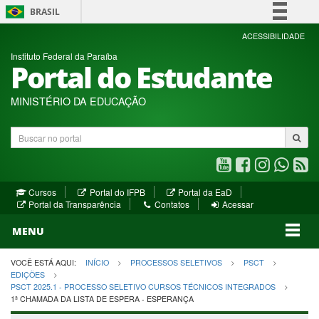
BRASIL
Simplifique!
ACESSIBILIDADE
Instituto Federal da Paraíba
Comunica BR
Portal do Estudante
Participe
Acesso à informação
MINISTÉRIO DA EDUCAÇÃO
Legislação
Buscar
Canais
no
portal
Youtube
Facebook
Instagram
WhatsA
R
(abre
(abre
(abre
(abre
(a
(abre
(abre
Cursos
Portal do IFPB
Portal da EaD
em
em
em
em
e
(abre
em
em
Portal da Transparência
Contatos
Acessar
nova
nova
nova
nova
no
em
nova
nova
nova
janela)
janela)
MENU
janela)
janela)
janela)
janela)
ja
janela)
VOCÊ ESTÁ AQUI:
INÍCIO
PROCESSOS SELETIVOS
PSCT
EDIÇÕES
PSCT 2025.1 - PROCESSO SELETIVO CURSOS TÉCNICOS INTEGRADOS
1ª CHAMADA DA LISTA DE ESPERA - ESPERANÇA