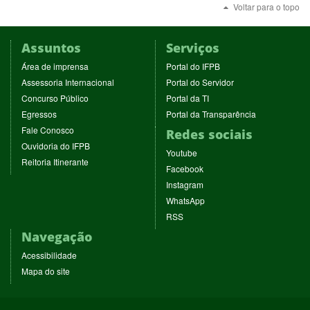
Voltar para o topo
Assuntos
Serviços
(abre
(abre
Área de imprensa
Portal do IFPB
em
em
(abre
(abre
Assessoria Internacional
Portal do Servidor
nova
nova
em
em
(abre
(abre
Concurso Público
Portal da TI
janela)
janela)
nova
nova
em
em
(abre
(abre
Egressos
Portal da Transparência
janela)
janela)
nova
nova
em
em
(abre
Fale Conosco
Redes sociais
janela)
janela)
nova
nova
em
(abre
Ouvidoria do IFPB
janela)
janela)
(abre
nova
Youtube
em
(abre
Reitoria Itinerante
em
janela)
(abre
nova
Facebook
em
nova
em
janela)
(abre
nova
Instagram
janela)
nova
em
janela)
(abre
WhatsApp
janela)
nova
em
(abre
RSS
janela)
nova
em
Navegação
janela)
nova
janela)
Acessibilidade
Mapa do site