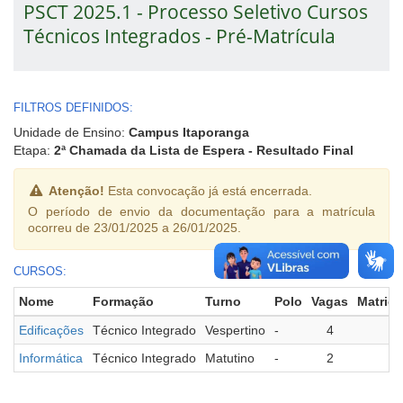
PSCT 2025.1 - Processo Seletivo Cursos
Técnicos Integrados - Pré-Matrícula
FILTROS DEFINIDOS:
Unidade de Ensino:
Campus Itaporanga
Etapa:
2ª Chamada da Lista de Espera - Resultado Final
Atenção!
Esta convocação já está encerrada.
O período de envio da documentação para a matrícula
ocorreu de 23/01/2025 a 26/01/2025.
CURSOS:
Nome
Formação
Turno
Polo
Vagas
Matric
Edificações
Técnico Integrado
Vespertino
-
4
0
Informática
Técnico Integrado
Matutino
-
2
2