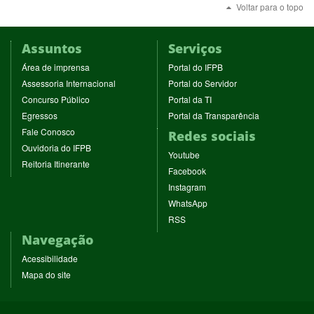
Voltar para o topo
Assuntos
Serviços
(abre
(abre
Área de imprensa
Portal do IFPB
em
em
(abre
(abre
Assessoria Internacional
Portal do Servidor
nova
nova
em
em
(abre
(abre
Concurso Público
Portal da TI
janela)
janela)
nova
nova
em
em
(abre
(abre
Egressos
Portal da Transparência
janela)
janela)
nova
nova
em
em
(abre
Fale Conosco
Redes sociais
janela)
janela)
nova
nova
em
(abre
Ouvidoria do IFPB
janela)
janela)
(abre
nova
Youtube
em
(abre
Reitoria Itinerante
em
janela)
(abre
nova
Facebook
em
nova
em
janela)
(abre
nova
Instagram
janela)
nova
em
janela)
(abre
WhatsApp
janela)
nova
em
(abre
RSS
janela)
nova
em
Navegação
janela)
nova
janela)
Acessibilidade
Mapa do site