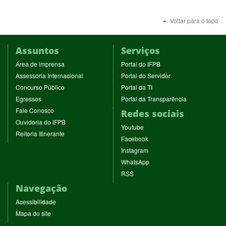
Voltar para o topo
Assuntos
Serviços
(abre
(abre
Área de imprensa
Portal do IFPB
em
em
(abre
(abre
Assessoria Internacional
Portal do Servidor
nova
nova
em
em
(abre
(abre
Concurso Público
Portal da TI
janela)
janela)
nova
nova
em
em
(abre
(abre
Egressos
Portal da Transparência
janela)
janela)
nova
nova
em
em
(abre
Fale Conosco
Redes sociais
janela)
janela)
nova
nova
em
(abre
Ouvidoria do IFPB
janela)
janela)
(abre
nova
Youtube
em
(abre
Reitoria Itinerante
em
janela)
(abre
nova
Facebook
em
nova
em
janela)
(abre
nova
Instagram
janela)
nova
em
janela)
(abre
WhatsApp
janela)
nova
em
(abre
RSS
janela)
nova
em
Navegação
janela)
nova
janela)
Acessibilidade
Mapa do site