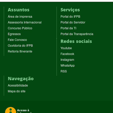
Assuntos
Serviços
(abre
(abre
Área de imprensa
Portal do IFPB
em
em
(abre
(abre
Assessoria Internacional
Portal do Servidor
nova
nova
em
em
(abre
(abre
Concurso Público
Portal da TI
janela)
janela)
nova
nova
em
em
(abre
(abre
Egressos
Portal da Transparência
janela)
janela)
nova
nova
em
em
(abre
Fale Conosco
Redes sociais
janela)
janela)
nova
nova
em
(abre
Ouvidoria do IFPB
janela)
janela)
(abre
nova
Youtube
em
(abre
Reitoria Itinerante
em
janela)
(abre
nova
Facebook
em
nova
em
janela)
(abre
nova
Instagram
janela)
nova
em
janela)
(abre
WhatsApp
janela)
nova
em
(abre
RSS
janela)
nova
em
Navegação
janela)
nova
janela)
Acessibilidade
Mapa do site