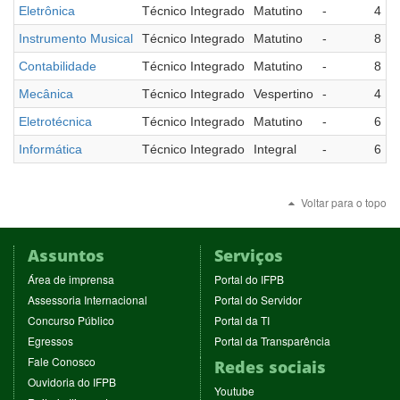
Eletrônica
Técnico Integrado
Matutino
-
4
Instrumento Musical
Técnico Integrado
Matutino
-
8
Contabilidade
Técnico Integrado
Matutino
-
8
Mecânica
Técnico Integrado
Vespertino
-
4
Eletrotécnica
Técnico Integrado
Matutino
-
6
Informática
Técnico Integrado
Integral
-
6
Voltar para o topo
Assuntos
Serviços
(abre
(abre
Área de imprensa
Portal do IFPB
em
em
(abre
(abre
Assessoria Internacional
Portal do Servidor
nova
nova
em
em
(abre
(abre
Concurso Público
Portal da TI
janela)
janela)
nova
nova
em
em
(abre
(abre
Egressos
Portal da Transparência
janela)
janela)
nova
nova
em
em
(abre
Fale Conosco
Redes sociais
janela)
janela)
nova
nova
em
(abre
Ouvidoria do IFPB
janela)
janela)
(abre
nova
Youtube
em