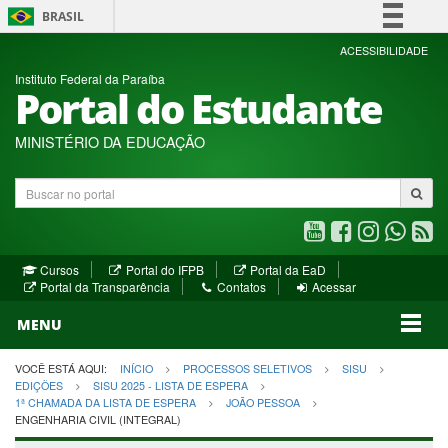
BRASIL
Simplifique!
ACESSIBILIDADE
Instituto Federal da Paraíba
Comunica BR
Portal do Estudante
Participe
Acesso à informação
MINISTÉRIO DA EDUCAÇÃO
Legislação
Buscar
Canais
no
portal
Youtube
Facebook
Instagram
WhatsA
R
(abre
(abre
(abre
(abre
(a
(abre
(abre
Cursos
Portal do IFPB
Portal da EaD
em
em
em
em
e
(abre
em
em
Portal da Transparência
Contatos
Acessar
nova
nova
nova
nova
no
em
nova
nova
nova
janela)
janela)
MENU
janela)
janela)
janela)
janela)
ja
janela)
VOCÊ ESTÁ AQUI:
INÍCIO
PROCESSOS SELETIVOS
SISU
EDIÇÕES
SISU 2025 - LISTA DE ESPERA
1ª CHAMADA DA LISTA DE ESPERA
JOÃO PESSOA
ENGENHARIA CIVIL (INTEGRAL)