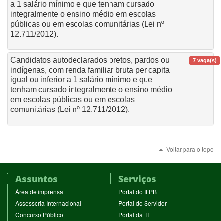
a 1 salário mínimo e que tenham cursado
integralmente o ensino médio em escolas
públicas ou em escolas comunitárias (Lei nº
12.711/2012).
Candidatos autodeclarados pretos, pardos ou
7 vaga(s)
indígenas, com renda familiar bruta per capita
igual ou inferior a 1 salário mínimo e que
tenham cursado integralmente o ensino médio
em escolas públicas ou em escolas
comunitárias (Lei nº 12.711/2012).
Voltar para o topo
Assuntos
Serviços
(abre
(abre
Área de imprensa
Portal do IFPB
em
em
(abre
(abre
Assessoria Internacional
Portal do Servidor
nova
nova
em
em
(abre
(abre
Concurso Público
Portal da TI
janela)
janela)
nova
nova