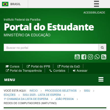
BRASIL
Simplifique!
ACESSIBILIDADE
Instituto Federal da Paraíba
Comunica BR
Portal do Estudante
Participe
Acesso à informação
MINISTÉRIO DA EDUCAÇÃO
Legislação
Buscar
Canais
no
portal
Youtube
Facebook
Instagram
WhatsA
R
(abre
(abre
(abre
(abre
(a
(abre
(abre
Cursos
Portal do IFPB
Portal da EaD
em
em
em
em
e
(abre
em
em
Portal da Transparência
Contatos
Acessar
nova
nova
nova
nova
no
em
nova
nova
nova
janela)
janela)
MENU
janela)
janela)
janela)
janela)
ja
janela)
VOCÊ ESTÁ AQUI:
INÍCIO
PROCESSOS SELETIVOS
SISU
EDIÇÕES
SISU 2025 - LISTA DE ESPERA
1ª CHAMADA DA LISTA DE ESPERA
JOÃO PESSOA
REDES DE COMPUTADORES (MATUTINO)