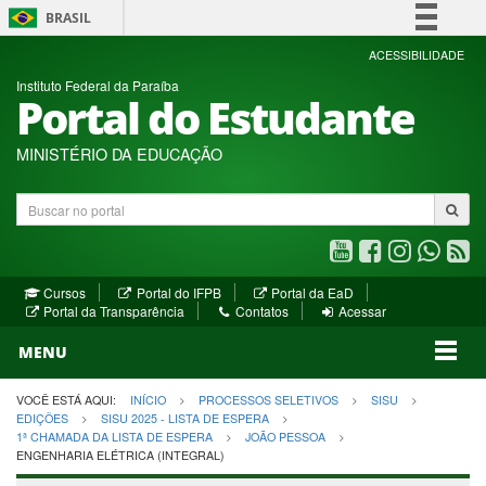
BRASIL
Simplifique!
ACESSIBILIDADE
Instituto Federal da Paraíba
Comunica BR
Portal do Estudante
Participe
Acesso à informação
MINISTÉRIO DA EDUCAÇÃO
Legislação
Buscar
Canais
no
portal
Youtube
Facebook
Instagram
WhatsA
R
(abre
(abre
(abre
(abre
(a
(abre
(abre
Cursos
Portal do IFPB
Portal da EaD
em
em
em
em
e
(abre
em
em
Portal da Transparência
Contatos
Acessar
nova
nova
nova
nova
no
em
nova
nova
nova
janela)
janela)
MENU
janela)
janela)
janela)
janela)
ja
janela)
VOCÊ ESTÁ AQUI:
INÍCIO
PROCESSOS SELETIVOS
SISU
EDIÇÕES
SISU 2025 - LISTA DE ESPERA
1ª CHAMADA DA LISTA DE ESPERA
JOÃO PESSOA
ENGENHARIA ELÉTRICA (INTEGRAL)