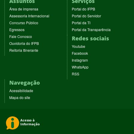
Assuntos
Serviços
(abre
(abre
Área de imprensa
Portal do IFPB
em
em
(abre
(abre
Assessoria Internacional
Portal do Servidor
nova
nova
em
em
(abre
(abre
Concurso Público
Portal da TI
janela)
janela)
nova
nova
em
em
(abre
(abre
Egressos
Portal da Transparência
janela)
janela)
nova
nova
em
em
(abre
Fale Conosco
Redes sociais
janela)
janela)
nova
nova
em
(abre
Ouvidoria do IFPB
janela)
janela)
(abre
nova
Youtube
em
(abre
Reitoria Itinerante
em
janela)
(abre
nova
Facebook
em
nova
em
janela)
(abre
nova
Instagram
janela)
nova
em
janela)
(abre
WhatsApp
janela)
nova
em
(abre
RSS
janela)
nova
em
Navegação
janela)
nova
janela)
Acessibilidade
Mapa do site