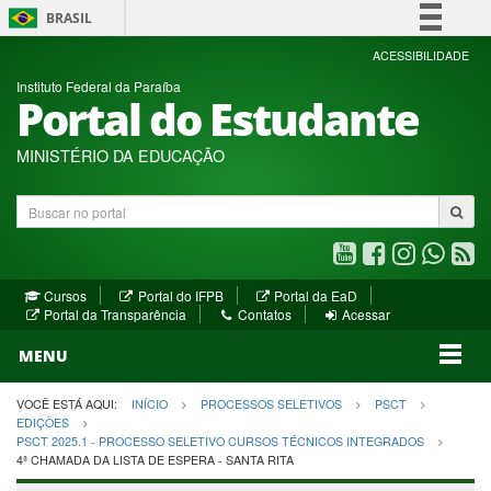
BRASIL
Simplifique!
ACESSIBILIDADE
Instituto Federal da Paraíba
Comunica BR
Portal do Estudante
Participe
Acesso à informação
MINISTÉRIO DA EDUCAÇÃO
Legislação
Buscar
Canais
no
portal
Youtube
Facebook
Instagram
WhatsA
R
(abre
(abre
(abre
(abre
(a
(abre
(abre
Cursos
Portal do IFPB
Portal da EaD
em
em
em
em
e
(abre
em
em
Portal da Transparência
Contatos
Acessar
nova
nova
nova
nova
no
em
nova
nova
nova
janela)
janela)
MENU
janela)
janela)
janela)
janela)
ja
janela)
VOCÊ ESTÁ AQUI:
INÍCIO
PROCESSOS SELETIVOS
PSCT
EDIÇÕES
PSCT 2025.1 - PROCESSO SELETIVO CURSOS TÉCNICOS INTEGRADOS
4ª CHAMADA DA LISTA DE ESPERA - SANTA RITA