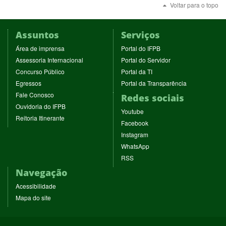
Voltar para o topo
Assuntos
Serviços
(abre
(abre
Área de imprensa
Portal do IFPB
em
em
(abre
(abre
Assessoria Internacional
Portal do Servidor
nova
nova
em
em
(abre
(abre
Concurso Público
Portal da TI
janela)
janela)
nova
nova
em
em
(abre
(abre
Egressos
Portal da Transparência
janela)
janela)
nova
nova
em
em
(abre
Fale Conosco
Redes sociais
janela)
janela)
nova
nova
em
(abre
Ouvidoria do IFPB
janela)
janela)
(abre
nova
Youtube
em
(abre
Reitoria Itinerante
em
janela)
(abre
nova
Facebook
em
nova
em
janela)
(abre
nova
Instagram
janela)
nova
em
janela)
(abre
WhatsApp
janela)
nova
em
(abre
RSS
janela)
nova
em
Navegação
janela)
nova
janela)
Acessibilidade
Mapa do site