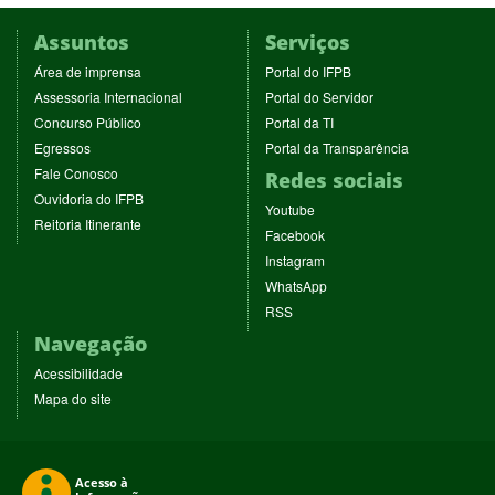
Assuntos
Serviços
(abre
(abre
Área de imprensa
Portal do IFPB
em
em
(abre
(abre
Assessoria Internacional
Portal do Servidor
nova
nova
em
em
(abre
(abre
Concurso Público
Portal da TI
janela)
janela)
nova
nova
em
em
(abre
(abre
Egressos
Portal da Transparência
janela)
janela)
nova
nova
em
em
(abre
Fale Conosco
Redes sociais
janela)
janela)
nova
nova
em
(abre
Ouvidoria do IFPB
janela)
janela)
(abre
nova
Youtube
em
(abre
Reitoria Itinerante
em
janela)
(abre
nova
Facebook
em
nova
em
janela)
(abre
nova
Instagram
janela)
nova
em
janela)
(abre
WhatsApp
janela)
nova
em
(abre
RSS
janela)
nova
em
Navegação
janela)
nova
janela)
Acessibilidade
Mapa do site