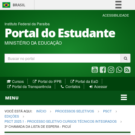
BRASIL
Simplifique!
ACESSIBILIDADE
Instituto Federal da Paraíba
Comunica BR
Portal do Estudante
Participe
Acesso à informação
MINISTÉRIO DA EDUCAÇÃO
Legislação
Buscar
Canais
no
portal
Youtube
Facebook
Instagram
WhatsA
R
(abre
(abre
(abre
(abre
(a
(abre
(abre
Cursos
Portal do IFPB
Portal da EaD
em
em
em
em
e
(abre
em
em
Portal da Transparência
Contatos
Acessar
nova
nova
nova
nova
no
em
nova
nova
nova
janela)
janela)
MENU
janela)
janela)
janela)
janela)
ja
janela)
VOCÊ ESTÁ AQUI:
INÍCIO
PROCESSOS SELETIVOS
PSCT
EDIÇÕES
PSCT 2025.1 - PROCESSO SELETIVO CURSOS TÉCNICOS INTEGRADOS
3ª CHAMADA DA LISTA DE ESPERA - PICUÍ